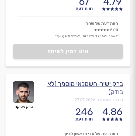
67
4.79
חוות דעת
חוות דעת של שחר
5.00
״הוא בנאדם ממש טוב, אנושי ומקצועי.״
אינו זמין לשיחה
ברק ישיר-חשמלאי מוסמך (לא
בודק)
נבדק לאחרונה ב-
27.07.2026
ברק מסיקה
246
4.86
חוות דעת
חוות דעת של עדי מראשון לציון