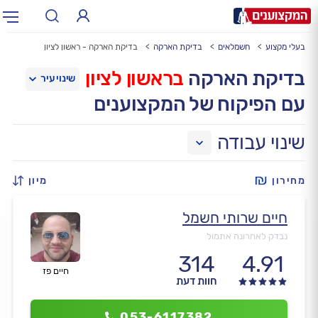
בעלי מקצוע
חשמלאים
בדיקת הארקה
בדיקת הארקה - ראשון לציון
תחום:
אינסטלטור, חשמלאי…
תחום
בדיקת הארקה
בראשון לציון
עם הפיקוח של המקצוענים
עיר:
תל אביב, חיפה…
עיר
שינוי עבודה
מחירון
מיון
חיים שרותי חשמל
נבדק לאחרונה אתמול
314
4.91
חיים פז
חוות דעת
053-6117382