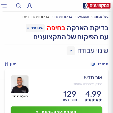
בעלי מקצוע
חשמלאים
בדיקת הארקה
בדיקת הארקה - חיפה
תחום:
אינסטלטור, חשמלאי…
תחום
בדיקת הארקה
בחיפה
עם הפיקוח של המקצוענים
עיר:
תל אביב, חיפה…
עיר
שינוי עבודה
מחירון
מיון
אור חדש
נבדק לאחרונה אתמול
129
4.99
סאלח חוגירי
חוות דעת
053-4240384