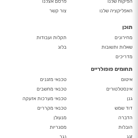
הפיקוח שלנו
פרסם אצלנו
האפליקציה שלנו
צור קשר
תוכן
מחירונים
תקלות ועבודות
שאלות ותשובות
בלוג
מדריכים
תחומים פופולריים
איטום
טכנאי מזגנים
אינסטלטורים
טכנאי מחשבים
גנן
טכנאי מערכות אזעקה
דוד שמש
טכנאי מקררים
הדברה
מנעולן
הובלות
מסגריות
זגג
נגר