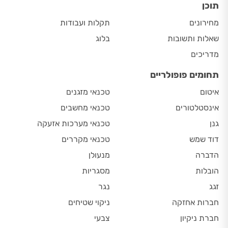
תוכן
מחירונים
תקלות ועבודות
שאלות ותשובות
בלוג
מדריכים
תחומים פופולריים
איטום
טכנאי מזגנים
אינסטלטורים
טכנאי מחשבים
גנן
טכנאי מערכות אזעקה
דוד שמש
טכנאי מקררים
הדברה
מנעולן
הובלות
מסגריות
זגג
נגר
חברות אחזקה
ניקוי שטיחים
חברת ניקיון
צבעי