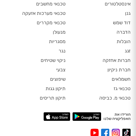
אינסטלטורים
טכנאי מחשבים
גנן
טכנאי מערכות אזעקה
דוד שמש
טכנאי מקררים
הדברה
מנעולן
הובלות
מסגריות
זגג
נגר
חברות אחזקה
ניקוי שטיחים
חברת ניקיון
צבעי
חשמלאים
שיפוצים
טכנאי גז
תיקון גגות
טכנאי מ. כביסה
תיקון תריסים
הורידו את
האפליקציה שלנו