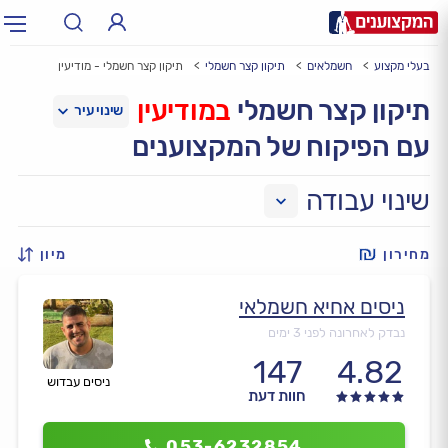
בעלי מקצוע
חשמלאים
תיקון קצר חשמלי
תיקון קצר חשמלי - מודיעין
תחום:
אינסטלטור, חשמלאי…
תחום
תיקון קצר חשמלי
במודיעין
עם הפיקוח של המקצוענים
עיר:
תל אביב, חיפה…
עיר
שינוי עבודה
מחירון
מיון
ניסים אחיא חשמלאי
נבדק לאחרונה לפני 3 ימים
147
4.82
ניסים עבדוש
חוות דעת
053-6232854