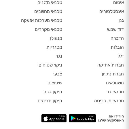
איטום
טכנאי מזגנים
אינסטלטורים
טכנאי מחשבים
גנן
טכנאי מערכות אזעקה
דוד שמש
טכנאי מקררים
הדברה
מנעולן
הובלות
מסגריות
זגג
נגר
חברות אחזקה
ניקוי שטיחים
חברת ניקיון
צבעי
חשמלאים
שיפוצים
טכנאי גז
תיקון גגות
טכנאי מ. כביסה
תיקון תריסים
הורידו את
האפליקציה שלנו