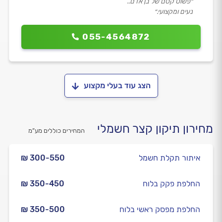
״פשוט קסם של בן אדם..
נעים ומקצועי.״
055-4564872
הצג עוד בעלי מקצוע
מחירון תיקון קצר חשמלי
המחירים כוללים מע”מ
איתור תקלת חשמל
₪ 300-550
החלפת פקק בלוח
₪ 350-450
החלפת מפסק ראשי בלוח
₪ 350-500