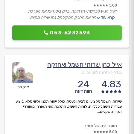
5.00
״אייל הגיע לבקשתי הדחופה, בדק ביסודיות את מערכת
קרא עוד
החשמל והחליף את החלק המקולקל. נתן שרות מקצועי
ואדיב.״
053-6232593
אייל כהן שרותי חשמל ואחזקה
נבדק לאחרונה לפני יומיים
24
4.83
אייל כהן
חוות דעת
שירותי חשמל מקצועיים לבית ולעסק, כולל ייעוץ, תכנון וליווי מלא. ביצוע
עבודות חשמל כלליות, לוחות חשמל, התקנת גופי תאורה, מאווררי
תקרה, שקעים...
חוות דעת של תומר
5.00