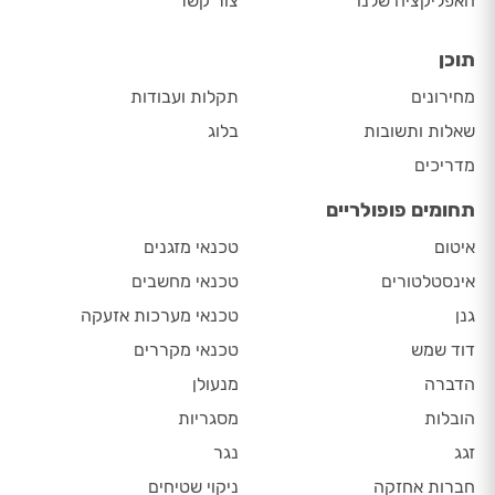
האפליקציה שלנו
צור קשר
תוכן
מחירונים
תקלות ועבודות
שאלות ותשובות
בלוג
מדריכים
תחומים פופולריים
איטום
טכנאי מזגנים
אינסטלטורים
טכנאי מחשבים
גנן
טכנאי מערכות אזעקה
דוד שמש
טכנאי מקררים
הדברה
מנעולן
הובלות
מסגריות
זגג
נגר
חברות אחזקה
ניקוי שטיחים