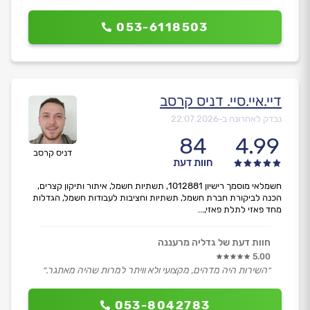
הגיע בזמן עשה בדיקה מקיפה וחיזוקים בלוח הראשי והחליף
שקע תקול.
053-6118503
גבה מחיר מאד סביר והוגן.
מומלץ בחום.״
דיי.איי.סיי. דניס קרסב
נבדק לאחרונה ב-
22.07.2026
84
4.99
דניס קרסב
חוות דעת
חשמלאי מוסמך רישיון 1012881, תשתיות חשמל, איתור ותיקון קצרים,
הכנה לביקורת חברת חשמל, תשתיות וחציבות לעבודות חשמל, הגדלות
מחד פאזי לתלת פאזי,...
חוות דעת של גדליה מרעננה
5.00
״השירות היה מדהים, מקצועי ולא וויתר למרות שהיה מאתגר.״
053-8042783