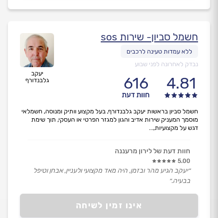
חשמל סביון- שירות sos
נבדק לאחרונה לפני שבוע
יעקב
616
4.81
גלבנדורף
חוות דעת
חשמל סביון בראשות יעקב גלבנדורף, בעל מקצוע וותיק ומנוסה, חשמלאי
מוסמך המעניק שירות אדיב והגון למגזר הפרטי או העסקי, תוך שימת
דגש על מקצועיות,...
חוות דעת של לירון מרעננה
5.00
״יעקב הגיע מהר ובזמן, היה מאד מקצועי ולעניין, אבחן וטיפל
בבעיה.״
אינו זמין לשיחה