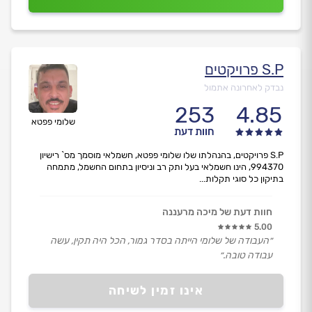
S.P פרויקטים
נבדק לאחרונה אתמול
253
4.85
שלומי פפטא
חוות דעת
S.P פרויקטים, בהנהלתו שלו שלומי פפטא, חשמלאי מוסמך מס` רישיון
994370, הינו חשמלאי בעל ותק רב וניסיון בתחום החשמל, מתמחה
בתיקון כל סוגי תקלות...
חוות דעת של מיכה מרעננה
5.00
״העבודה של שלומי הייתה בסדר גמור, הכל היה תקין, עשה
עבודה טובה.״
אינו זמין לשיחה