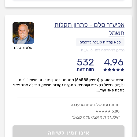
אליעזר סלם - פתרון תקלות
חשמל
אלעזר סלם
נבדק לאחרונה לפני 3 שעות
532
4.96
חוות דעת
חשמלאי מוסמך (רישיון 66588) מתמחה במתן פתרונות חשמל לבית
ולעסק: טיפול בקצרים ועומסים, התקנת נקודות חשמל, הגדלה מחד פאזי
לתלת פאזי ועוד....
חוות דעת של ניסים מרעננה
5.00
״אלעזר היה אצלי והיה מצוין!״
אינו זמין לשיחה