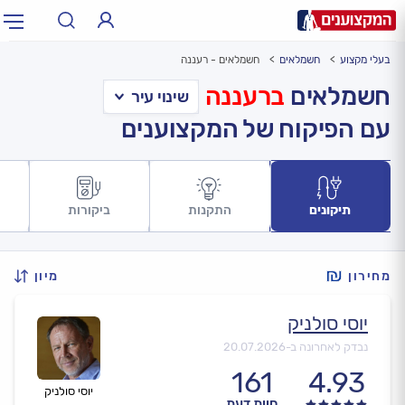
בעלי מקצוע
חשמלאים
חשמלאים - רעננה
תחום:
אינסטלטור, חשמלאי…
תחום
חשמלאים
ברעננה
עם הפיקוח של המקצוענים
עיר:
תל אביב, חיפה…
עיר
תיקונים
התקנות
ביקורות
מחירון
מיון
יוסי סולניק
נבדק לאחרונה ב-
20.07.2026
161
4.93
יוסי סולניק
חוות דעת