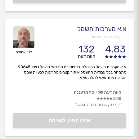
א.א מערכות חשמל
נבדק לאחרונה אתמול
132
4.83
דני שטורם
חוות דעת
א.א מערכות חשמל בהנהלת דני שטורם הנדסאי חשמל רשיון 90645
מתמחה בכל עבודות החשמל איתור קצרים פתרונות לבעיות עומס
הגדלה מחד פאזי לתלת פאזי...
חוות דעת של יוסף מרעננה
5.00
״דני נתן שירות בסדר גמור.״
אינו זמין לשיחה