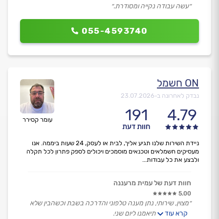
״עשה עבודה נקייה ומסודרת.״
055-4593740
ON חשמל
נבדק לאחרונה ב-
23.07.2026
191
4.79
עומר קסירר
חוות דעת
ניידת השירות שלנו תגיע אליך, לבית או לעסק, 24 שעות ביממה. אנו
מעסיקים חשמלאים וטכנאים מוסמכים ויכולים לספק פתרון לכל תקלה
ולבצע את כל עבודות...
חוות דעת של עמית מרעננה
5.00
״מצוין, שירותי, נתן מענה טלפוני והדרכה בשבת וכשהבין שלא
קרא עוד
מקרה חירום תיאמנו ליום שני.