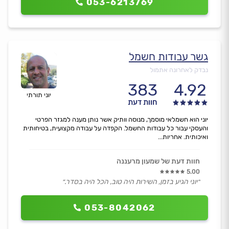
053-6213769
גשר עבודות חשמל
נבדק לאחרונה אתמול
383
4.92
יוני תורתי
חוות דעת
יוני הוא חשמלאי מוסמך, מנוסה וותיק אשר נותן מענה למגזר הפרטי
והעסקי עבור כל עבודות החשמל. הקפדה על עבודה מקצועית, בטיחותית
ואיכותית. אחריות...
חוות דעת של שמעון מרעננה
5.00
״יוני הגיע בזמן, השירות היה טוב, הכל היה בסדר.״
053-8042062