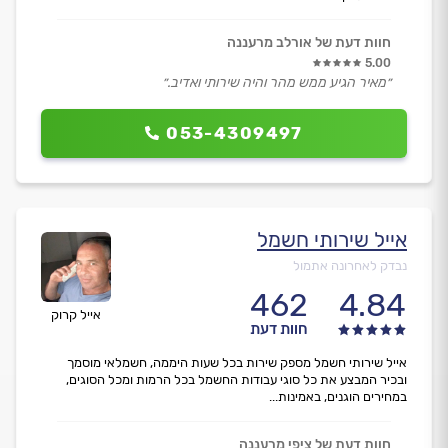
חוות דעת של אורלב מרעננה
5.00
״מאיר הגיע ממש מהר והיה שירותי ואדיב.״
053-4309497
אייל שירותי חשמל
נבדק לאחרונה אתמול
462
4.84
אייל קרוק
חוות דעת
אייל שירותי חשמל מספק שירות בכל שעות היממה, חשמלאי מוסמך
ובכיר המבצע את כל סוגי עבודות החשמל בכל הרמות ומכל הסוגים,
במחירים הוגנים, באמינות...
חוות דעת של ציפי מרעננה