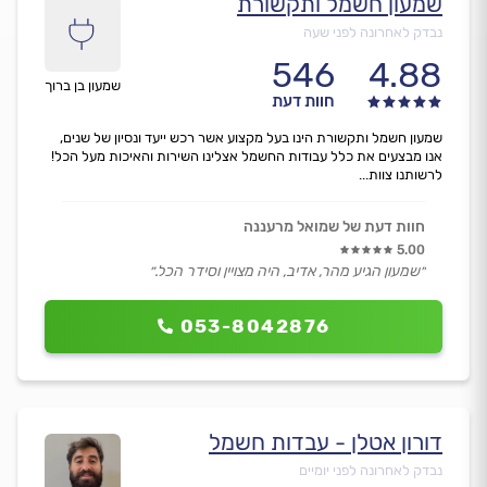
שמעון חשמל ותקשורת
נבדק לאחרונה לפני שעה
546
4.88
שמעון בן ברוך
חוות דעת
שמעון חשמל ותקשורת הינו בעל מקצוע אשר רכש ייעד ונסיון של שנים,
אנו מבצעים את כלל עבודות החשמל אצלינו השירות והאיכות מעל הכל!
לרשותנו צוות...
חוות דעת של שמואל מרעננה
5.00
״שמעון הגיע מהר, אדיב, היה מצויין וסידר הכל.״
053-8042876
דורון אטלן - עבדות חשמל
נבדק לאחרונה לפני יומיים