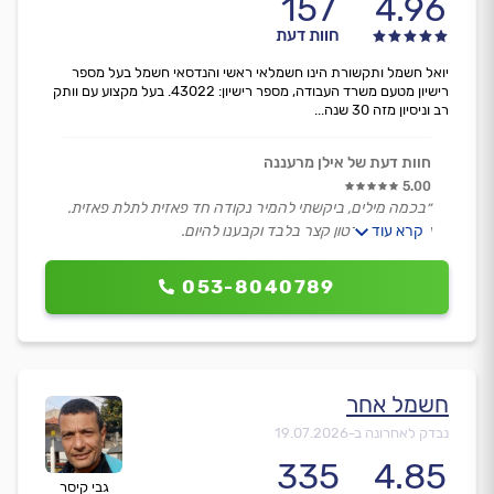
157
4.96
חוות דעת
יואל חשמל ותקשורת הינו חשמלאי ראשי והנדסאי חשמל בעל מספר
רישיון מטעם משרד העבודה, מספר רישיון: 43022. בעל מקצוע עם וותק
רב וניסיון מזה 30 שנה...
חוות דעת של אילן מרעננה
5.00
״בכמה מילים, ביקשתי להמיר נקודה חד פאזית לתלת פאזית.
קרא עוד
יואל ביקש סרטון קצר בלבד וקבענו להיום.
העבודה כבר הסתיימה לשביעות רצוננו המלאה.
יואל איש נעים מאד, מקצוען ואנחנו סופר מרוצים.״
053-8040789
חשמל אחר
נבדק לאחרונה ב-
19.07.2026
335
4.85
גבי קיסר