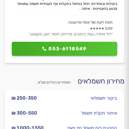
ביעילות ובאחריות. החל בטיפול בתקלות ועד לעבודות חשמל, עמנואל
מבצע בהצטיינות : איתור...
חוות דעת של אסף מרעננה
5.00
״דוד אחלה, עמד בזמנים, מדהים, חמוד, הוגן, מקצוען.״
053-6118549
מחירון חשמלאים
המחירים כוללים מע”מ
ביקור חשמלאי
₪ 250-350
איתור תקלת חשמל
₪ 300-550
התקנת לוח חשמל חד פאזי
₪ 1,000-1,550