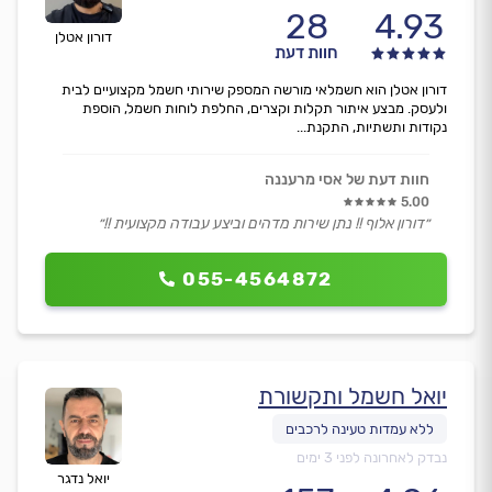
28
4.93
דורון אטלן
חוות דעת
דורון אטלן הוא חשמלאי מורשה המספק שירותי חשמל מקצועיים לבית
ולעסק. מבצע איתור תקלות וקצרים, החלפת לוחות חשמל, הוספת
נקודות ותשתיות, התקנת...
חוות דעת של אסי מרעננה
5.00
״דורון אלוף !! נתן שירות מדהים וביצע עבודה מקצועית !!״
055-4564872
יואל חשמל ותקשורת
נבדק לאחרונה לפני 3 ימים
יואל נדגר