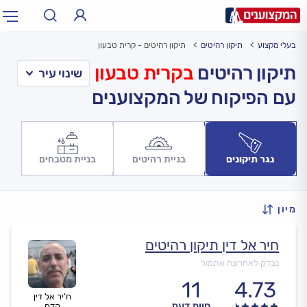
בעלי מקצוע
תיקון רהיטים
תיקון רהיטים - קרית טבעון
תחום:
אינסטלטור, חשמלאי…
תחום
תיקון רהיטים
בקרית טבעון
עם הפיקוח של המקצוענים
עיר:
תל אביב, חיפה…
עיר
נגר תיקונים
בניית רהיטים
בניית מטבחים
מיון
חיר אל דין תיקון רהיטים
נבדק לאחרונה אתמול
11
4.73
ח'יר אל דין
חוות דעת
קדח