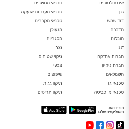
אינסטלטורים
טכנאי מחשבים
גנן
טכנאי מערכות אזעקה
דוד שמש
טכנאי מקררים
הדברה
מנעולן
הובלות
מסגריות
זגג
נגר
חברות אחזקה
ניקוי שטיחים
חברת ניקיון
צבעי
חשמלאים
שיפוצים
טכנאי גז
תיקון גגות
טכנאי מ. כביסה
תיקון תריסים
הורידו את
האפליקציה שלנו