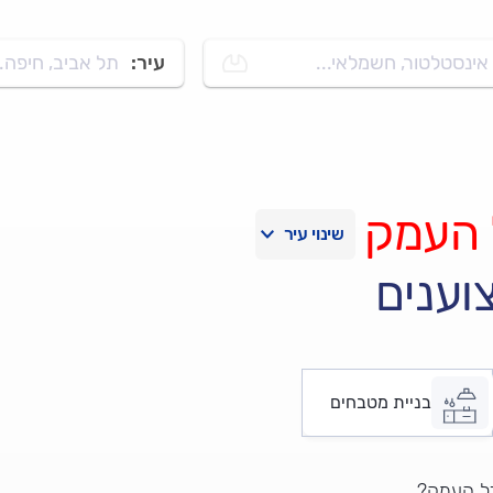
אינסטלטור, חשמלאי...
עיר:
תל אביב, חיפה..
 העמק
וענים
בניית מטבחים
דל העמק?