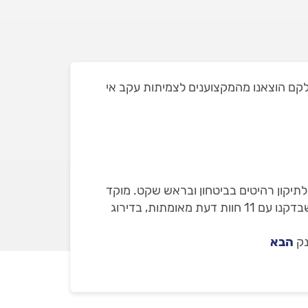
עבר במגדל העמק ושאת חלקם הוצאנו מהמקצוענים לצמיתות עקב אי
לתיקון רהיטים בביטחון ובראש שקט. מוקד
השירות שלנו ילווה אתכם עד לסיום העבודה. באתר מופיעים רק חברות שמספקות שירותי נגרות ותיקון רהיטים שבדקנו עם 11 חוות דעת מאומתות, בדירוג
נק
הבא