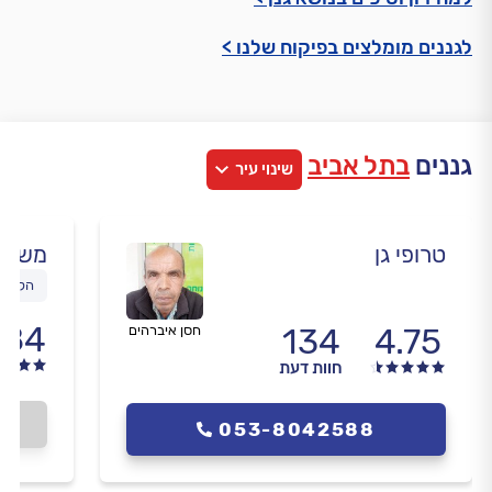
לגננים מומלצים בפיקוח שלנו >
גננים
בתל אביב
שינוי עיר
טרופי גן
משה ל
הקמת 
.84
134
4.75
חסן איברהים
חוות דעת
053-8042588