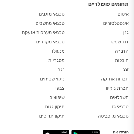
תחומים פופולריים
איטום
טכנאי מזגנים
אינסטלטורים
טכנאי מחשבים
גנן
טכנאי מערכות אזעקה
דוד שמש
טכנאי מקררים
הדברה
מנעולן
הובלות
מסגריות
זגג
נגר
חברות אחזקה
ניקוי שטיחים
חברת ניקיון
צבעי
חשמלאים
שיפוצים
טכנאי גז
תיקון גגות
טכנאי מ. כביסה
תיקון תריסים
הורידו את