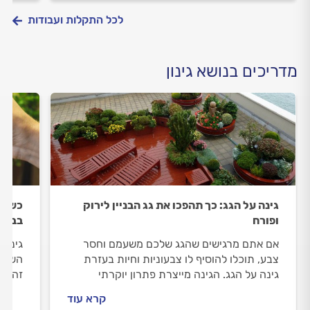
לכל התקלות ועבודות
מדריכים בנושא גינון
גינה על הגג: כך תהפכו את גג הבניין לירוק
כשהחי
ופורח
בבעיו
אם אתם מרגישים שהגג שלכם משעמם וחסר
גינה 
צבע, תוכלו להוסיף לו צבעוניות וחיות בעזרת
השתקפ
גינה על הגג. הגינה מייצרת פתרון יוקרתי
זה, נצ
והופכת את הגג למקום שכייף להיות בו ולטפח
מנוסה
קרא עוד
אותו. המיקום של הגינה משונה אך, עם תכנון
הנפוצ