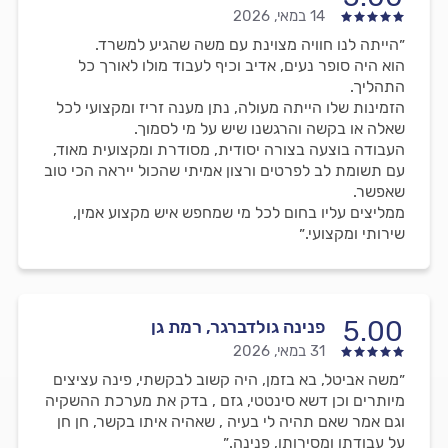
14 במאי, 2026
״הייתה לנו חוויה מצוינת עם משה שהגיע למשרד.
הוא היה סופר נעים, אדיב וכיף לעבוד מולו לאורך כל
התהליך.
הזמינות שלו הייתה מעולה, נתן מענה זריז ומקצועי לכל
שאלה או בקשה והרגשנו שיש על מי לסמוך.
העבודה בוצעה בצורה יסודית, מסודרת ומקצועית מאוד,
עם תשומת לב לפרטים ורצון אמיתי שהכול ייראה הכי טוב
שאפשר.
ממליצים עליו בחום לכל מי שמחפש איש מקצוע אמין,
שירותי ומקצועי.״
5.00
פנינה גולדברגר, רמת גן
31 במאי, 2026
״משה אביטל, בא בזמן, היה קשוב לבקשתי, פינה עציצים
מיותרים וכן דשא סינטטי, גזם , בדק את מערכת ההשקיה
וגם אמר שאם תהיה לי בעיה , שאהיה איתו בקשר, חן חן
על עבודתו ומסירותו, פנינה.״