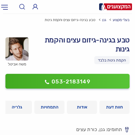
בעלי מקצוע
גנן
טבע בגינה-גיזום עצים והקמת גינות
תחום:
אינסטלטור, חשמלאי…
תחום
טבע בגינה-גיזום עצים והקמת
עיר:
תל אביב, חיפה…
גינות
עיר
משה אביטל
053-2183149
חוות דעת
אודות
התמחויות
גלריה
תחומים: גנן, כורת עצים