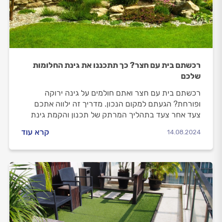
רכשתם בית עם חצר? כך תתכננו את גינת החלומות
שלכם
רכשתם בית עם חצר ואתם חולמים על גינה ירוקה
ופורחת? הגעתם למקום הנכון. מדריך זה ילווה אתכם
צעד אחר צעד בתהליך המרתק של תכנון והקמת גינת
החלומות שלכם, החל מהערכת השטח הקיים והגדרת
קרא עוד
14.08.2024
מטרותיכם, דרך תכנון ועיצוב מוקפדים ועד ליישום
המדויק והתחזוקה השוטפת.