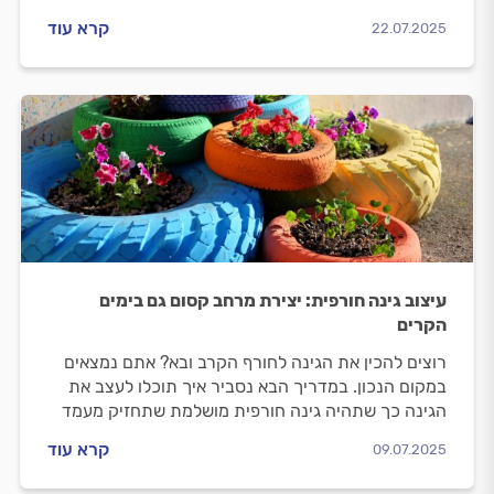
איך מתאימים את הסוג הנכון ומה לגבי דישון אורגני? בין
קרא עוד
22.07.2025
אם אתם מטפחים את הגינה בעצמכם או נעזרים בגנן,
הנה כל מה שחשוב שתדעו, כדי שהגינה שלכם לא
תיהרס
עיצוב גינה חורפית: יצירת מרחב קסום גם בימים
הקרים
רוצים להכין את הגינה לחורף הקרב ובא? אתם נמצאים
במקום הנכון. במדריך הבא נסביר איך תוכלו לעצב את
הגינה כך שתהיה גינה חורפית מושלמת שתחזיק מעמד
לאורך חודשים ארוכים.
קרא עוד
09.07.2025