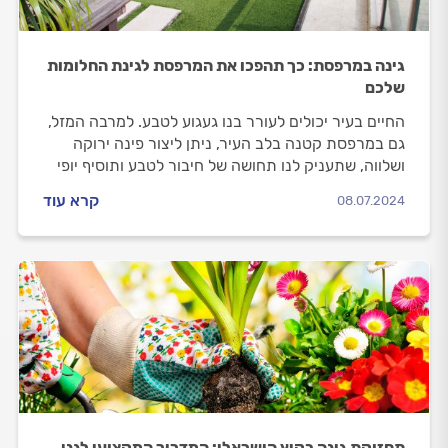
גינה במרפסת: כך תהפכו את המרפסת לגינת החלומות
שלכם
החיים בעיר יכולים לעורר בנו געגוע לטבע. למרבה המזל,
גם במרפסת קטנה בלב העיר, ניתן ליצור פינה ירוקה
ושלווה, שתעניק לנו תחושה של חיבור לטבע ותוסיף יופי
וחיים למרחב הביתי. רוצים להקים גינה במרפסת? יוצאים
קרא עוד
08.07.2024
לדרך עם המדריך הבא.
תחזוקת גינה בקיץ הישראלי: המדריך המקצועי לגנן