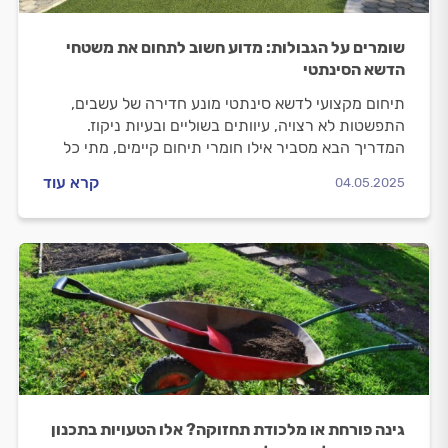
שומרים על הגבולות: מדוע חשוב לתחום את משטחי
הדשא הסינתטי
תיחום מקצועי לדשא סינתטי מונע חדירה של עשבים,
התפשטות לא רצויה, עיוותים בשוליים ובעיות ניקוז.
המדריך הבא מסביר אילו חומרי תיחום קיימים, מתי כל
אחד מהם מתאים, אילו טעויות כדאי להימנע מהן – ואיך
קרא עוד
04.05.2025
לדעת אם ההתקנה שבוצעה אצלכם איכותית או לא
גינה פורחת או מלכודת תחזוקה? אלו הטעויות בתכנון