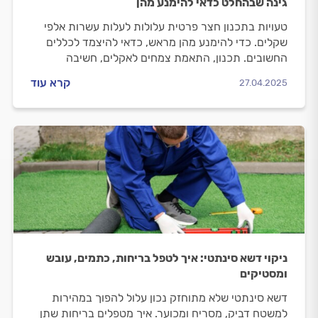
גינה שבהחלט כדאי להימנע מהן
טעויות בתכנון חצר פרטית עלולות לעלות עשרות אלפי
שקלים. כדי להימנע מהן מראש, כדאי להיצמד לכללים
החשובים. תכנון, התאמת צמחים לאקלים, חשיבה
עתידית והשקעה בתשתיות – כל אלו ימנעו הוצאה
קרא עוד
27.04.2025
מיותרת ועוגמת נפש
ניקוי דשא סינתטי: איך לטפל בריחות, כתמים, עובש
ומסטיקים
דשא סינתטי שלא מתוחזק נכון עלול להפוך במהירות
למשטח דביק, מסריח ומכוער. איך מטפלים בריחות שתן