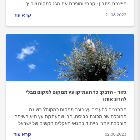
מייצרת פתרון יוקרתי והופכת את הגג למקום שכייף
להיות בו ולטפח אותו. המיקום של הגינה משונה אך, עם
קרא עוד
21.08.2023
תכנון נכון ובחירות נכונות תוכלו לטפח בגג את גינת
החלומות שלכם.
גזור – הדבק: כך תעתיקו עץ ממקום למקום מבלי
להרוג אותו
מתכננים להעביר עץ בוגר ממקום למקום? בשונה
מהובלה של מכונת כביסה, הרי שהעתקת עץ היא משימה
מורכבת יותר, בייחוד בתנאי האקלים הקשים של ישראל
בקיץ. מה חשוב לדעת? לפניכם הכללים שישמרו על העץ
קרא עוד
02.08.2023
שלכם ויאפשרו לו להיקלט בביתו החדש (כלומר, בחצר