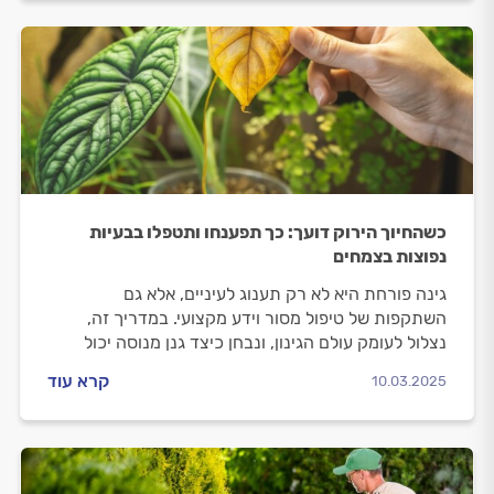
כשהחיוך הירוק דועך: כך תפענחו ותטפלו בבעיות
נפוצות בצמחים
גינה פורחת היא לא רק תענוג לעיניים, אלא גם
השתקפות של טיפול מסור וידע מקצועי. במדריך זה,
נצלול לעומק עולם הגינון, ונבחן כיצד גנן מנוסה יכול
לסייע בהתמודדות עם האתגרים הנפוצים ביותר, מבעיות
קרא עוד
10.03.2025
מזיקים ועד לתחזוקה שוטפת.