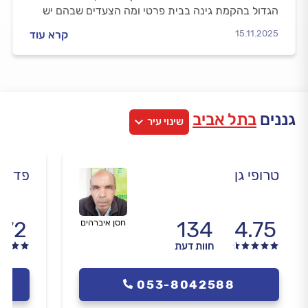
הגדול בהקמת גינה בבית פרטי ומה הצעדים שבהם יש
לנקוט כדי להקים אותה? כל התשובות.
15.11.2025
קרא עוד
גננים
בתל אביב
שינוי עיר
טרופי גן
פדרו 
.72
134
4.75
חסן איברהים
חוות דעת
053-8042588