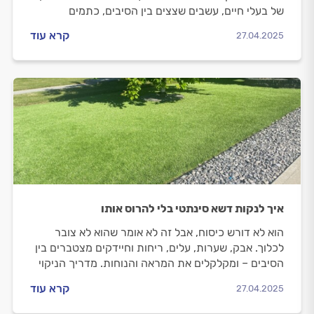
של בעלי חיים, עשבים שצצים בין הסיבים, כתמים
עקשניים ומסטיקים שנדבקו – בלי להרוס את המשטח?
קרא עוד
27.04.2025
לפניכם המדריך
איך לנקות דשא סינתטי בלי להרוס אותו
הוא לא דורש כיסוח, אבל זה לא אומר שהוא לא צובר
לכלוך. אבק, שערות, עלים, ריחות וחיידקים מצטברים בין
הסיבים – ומקלקלים את המראה והנוחות. מדריך הניקוי
הבא יעזור לכם להחזיר לדשא הסינתטי את המראה
קרא עוד
27.04.2025
הרענן והתחושה הנעימה – בלי צורך להזמין חברת ניקיון
ובלי להרוס אותו בטעות עם חומרים לא מתאימים