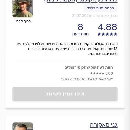
נבדק לאחרונה ב-
21.07.2026
ברוך סלמון
8
4.88
חוות דעת
פרג גינון אקולוגי ,הקמת גינות וניהול אגרונום מומחה לפרמקלצ`ר עם
12 שנות ניסיון,מתמחה בגינון בר-קיימא,גינות טבעיות,פרפרים
וציפורים,בריכות נוי...
חוות דעת של יצחק מירושלים
5.00
״אני מאוד מרוצה מהעבודה שלו.״
אינו זמין לשיחה
גני סאקורה