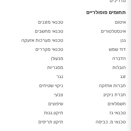
מדריכים
תחומים פופולריים
איטום
טכנאי מזגנים
אינסטלטורים
טכנאי מחשבים
גנן
טכנאי מערכות אזעקה
דוד שמש
טכנאי מקררים
הדברה
מנעולן
הובלות
מסגריות
זגג
נגר
חברות אחזקה
ניקוי שטיחים
חברת ניקיון
צבעי
חשמלאים
שיפוצים
טכנאי גז
תיקון גגות
טכנאי מ. כביסה
תיקון תריסים