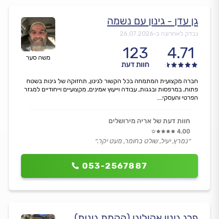
גן עדן - גינון עם נשמה
נבדק לאחרונה ב-
26.07.2026
123
4.71
משה סער
חוות דעת
חברה מקצועית המתמחה בכל הקשור לגינון, תחזוקה של גינות בשטח
פתוח, במרפסות ובגגות, עבודה וייעוץ אמינים, מקצועיים וייחודיים למגזר
הפרטי והעסקי....
חוות דעת של אריה מירושלים
4.00
״נמרץ, יעיל, שולט בחומר, מעט יקר.״
053-2567887
פרג גינון אקולוגי (הקמת גינות)