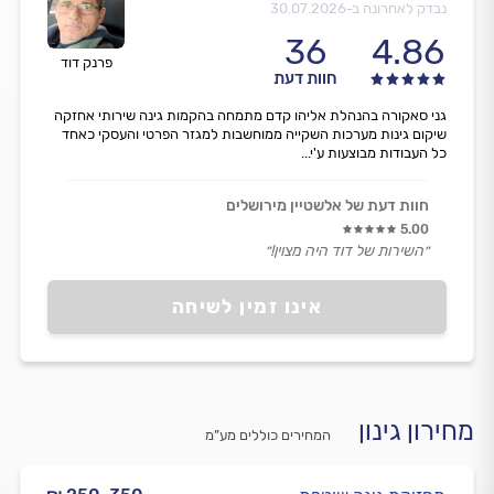
נבדק לאחרונה ב-
30.07.2026
36
4.86
פרנק דוד
חוות דעת
גני סאקורה בהנהלת אליהו קדם מתמחה בהקמות גינה שירותי אחזקה
שיקום גינות מערכות השקייה ממוחשבות למגזר הפרטי והעסקי כאחד
כל העבודות מבוצעות ע'י...
חוות דעת של אלשטיין מירושלים
5.00
״השירות של דוד היה מצוין!״
אינו זמין לשיחה
מחירון גינון
המחירים כוללים מע”מ