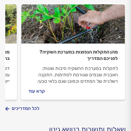
מהן התקלות הנפוצות במערכת השקיה?
מתחת
לפניכם המדריך
בהכנ
לתקלות במערכת ההשקיה סיבות שונות:
דשא י
האבנית שבמים שגורמת לסתימות, התקנה
עשבים
רשלנית של המתזים וכמובן שגם בלאי טבעי.
יישור
עלות תיקוני התקלות האלו זניחה, ביחס לנזק
השלבי
קרא עוד
שיכול להיגרם לצמחים בגינה שלכם, שיכולים
במים 
להתייבש. כמה יעלה התיקון? מה תוכלו לעשות
בעצמכם? ומתי תצטרכו להחליף חלק
לכל המדריכים
מהרכיבים? כל התשובות במדריך
שאלות ותשובות בנושא גינון