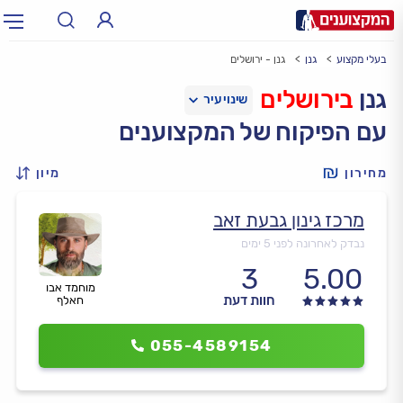
בעלי מקצוע
גנן
גנן - ירושלים
תחום:
אינסטלטור, חשמלאי…
תחום
גנן
בירושלים
עם הפיקוח של המקצוענים
עיר:
תל אביב, חיפה…
עיר
מחירון
מיון
מרכז גינון גבעת זאב
נבדק לאחרונה לפני 5 ימים
3
5.00
מוחמד אבו
חוות דעת
חאלף
055-4589154