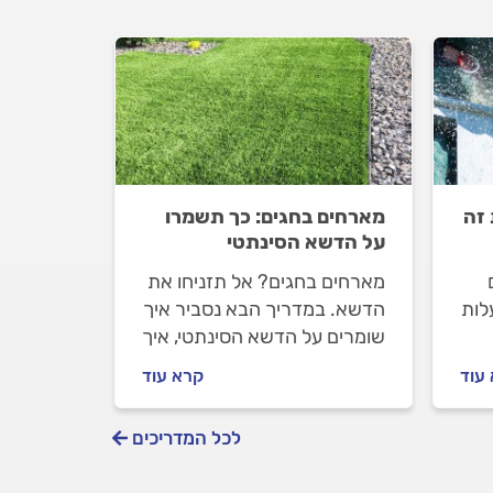
 זה
מארחים בחגים: כך תשמרו
על הדשא הסינתטי
מארחים בחגים? אל תזניחו את
לות
הדשא. במדריך הבא נסביר איך
שומרים על הדשא הסינתטי, איך
ל
מנקים אותו וגם, למה כדאי לנו
עוד
קרא עוד
להיפרד ממנגל גחלים? כל
ידע
התשובות בפנים.
לכל המדריכים