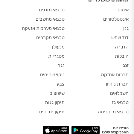
איטום
טכנאי מזגנים
אינסטלטורים
טכנאי מחשבים
גנן
טכנאי מערכות אזעקה
דוד שמש
טכנאי מקררים
הדברה
מנעולן
הובלות
מסגריות
זגג
נגר
חברות אחזקה
ניקוי שטיחים
חברת ניקיון
צבעי
חשמלאים
שיפוצים
טכנאי גז
תיקון גגות
טכנאי מ. כביסה
תיקון תריסים
הורידו את
האפליקציה שלנו