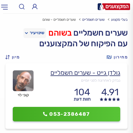
בעלי מקצוע
שערים חשמליים
שערים חשמליים - שוהם
תחום:
אינסטלטור, חשמלאי…
תחום
שערים חשמליים
בשוהם
עם הפיקוח של המקצוענים
עיר:
תל אביב, חיפה…
עיר
מחירון
מיון
גולדן גייט - שערים חשמליים
נבדק לאחרונה לפני יומיים
104
4.91
קובי לוי
חוות דעת
053-2386487