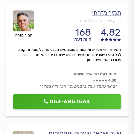
תמיר מזרחי
נבדק לאחרונה לפני 4 ימים
168
4.82
תמיר מזרחי
חוות דעת
תמיר מזרחי שערים ומחסומים אוטומטיים מבצע את כל סוגי התיקונים
לכל סוגי השערים והמחסומים. למעט ייצור בבית פרטי, תמיר יבצע
עבורכם את המיטב תוך...
חוות דעת של אייל משוהם
4.00
״בחור נחמד, עמד בזמנים וסך הכל היה בסדר.״
053-6857564
שער ישראל שערים ומחסומים