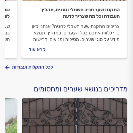
התקנת שער חניה חשמלי: סוגים, תהליך
שער 
העבודה וכל מה שצריך לדעת
לפתרו
צריכים התקנת שער חשמלי לחניה? אנחנו כאן
שער ח
כדי ללוות אתכם בכל הצעדים. במדריך תמצאו
במדרי
מידע על סוגי שערים, מסילות ומנועים, דרישות
השער,
בטיחות, היתר בנייה אפשרי וטיפים לבחירת
מקצוע
קרא עוד
מתקין שערים מוסמך.
לכל התקלות ועבודות
מדריכים בנושא שערים ומחסומים