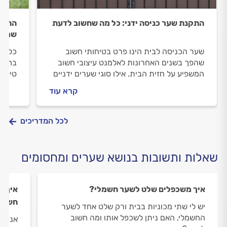
התקנת שער כניסה ידני: כל מה שחשוב לדעת
התקנת
שמתק
שער הכניסה לבית הינו פרט בטיחותי חשוב
כל הד
שהפך בשנים האחרונות לאלמנט עיצובי חשוב
המשפיע על חזית הבית. אילו סוגי שערים ידניים
טיפול
קיימים, איך מתאימים את השער לכניסה וכמה
קרא עוד
זה עולה? הכל במדריך הבא.
לכל המדריכים
שאלות ותשובות בנושא שערים ומחסומים
איך משכפלים שלט לשער חשמלי?
איך פ
חשמל
יש לי שתי מכוניות בבית ורק שלט אחד לשער
החשמלי, האם ניתן לשכפל אותו ומה חשוב
אנחנו