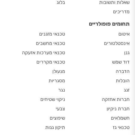
שאלות ותשובות
בלוג
מדריכים
תחומים פופולריים
איטום
טכנאי מזגנים
אינסטלטורים
טכנאי מחשבים
גנן
טכנאי מערכות אזעקה
דוד שמש
טכנאי מקררים
הדברה
מנעולן
הובלות
מסגריות
זגג
נגר
חברות אחזקה
ניקוי שטיחים
חברת ניקיון
צבעי
חשמלאים
שיפוצים
טכנאי גז
תיקון גגות