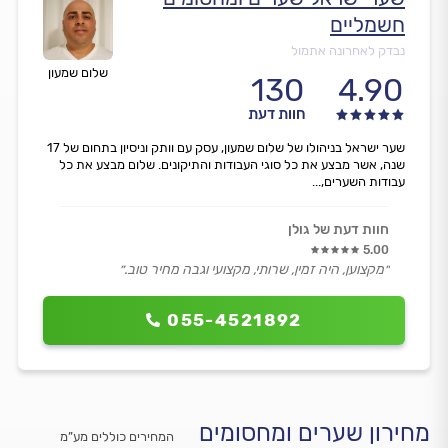
חשמליים
נבדק לאחרונה אתמול
שלום שמעון
130
4.90
חוות דעת
שער ישראל בניהולו של שלום שמעון, עסק עם וותק וניסיון בתחום של 17
שנה, אשר מבצע את כל סוגי העבודות והתיקונים. שלום מבצע את כל
עבודות השערים,...
חוות דעת של גולן
5.00
״מקצוען, היה זמין, שרותי, מקצועי וגבה מחיר טוב.״
055-4521892
מחירון שערים ומחסומים
המחירים כוללים מע”מ