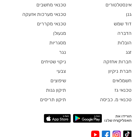
אינסטלטורים
טכנאי מחשבים
גנן
טכנאי מערכות אזעקה
דוד שמש
טכנאי מקררים
הדברה
מנעולן
הובלות
מסגריות
זגג
נגר
חברות אחזקה
ניקוי שטיחים
חברת ניקיון
צבעי
חשמלאים
שיפוצים
טכנאי גז
תיקון גגות
טכנאי מ. כביסה
תיקון תריסים
הורידו את
האפליקציה שלנו