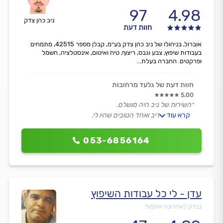
97
4.98
ניב כהן צדק
חוות דעת
אוברול, בניהולו של ניב כהן צדק בע״מ, קבלן מספר 42515, מתמחים
בעבודות שיפוץ, צבע וגבס, ריצוף, טיח ואיטום, אינסטלציה, חשמל
ופרקטים. החברה בעלת...
חוות דעת של גלעד מרחובות
5.00
״השירות של ניב היה מושלם.
קרא עוד
בחור אמין ואדיב ואחד הטובים שהיו לי.
עשה כל מה שקבעתי אחד לאחד.״
053-6856164
עדן - לי כל עבודות השיפוץ
נבדק לאחרונה אתמול