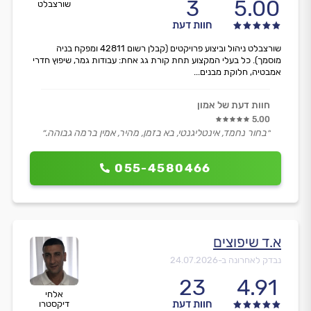
3
5.00
שורצבלט
חוות דעת
שורצבלט ניהול וביצוע פרויקטים (קבלן רשום 42811 ומפקח בניה
מוסמך). כל בעלי המקצוע תחת קורת גג אחת: עבודות גמר, שיפוץ חדרי
אמבטיה, חלוקת מבנים...
חוות דעת של אמון
5.00
״בחור נחמד, אינטליגנטי, בא בזמן, מהיר, אמין ברמה גבוהה.״
055-4580466
א.ד שיפוצים
נבדק לאחרונה ב-
24.07.2026
23
4.91
אלחי
חוות דעת
דיקסטרו