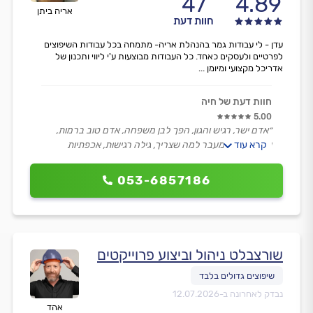
47
4.89
אריה ביתן
חוות דעת
עדן - לי עבודות גמר בהנהלת אריה- מתמחה בכל עבודות השיפוצים
לפרטיים ולעסקים כאחד. כל העבודות מבוצעות ע'י ליווי ותכנון של
אדריכל מקצועי ומיומן ...
חוות דעת של חיה
5.00
״אדם ישר, רגיש והגון, הפך לבן משפחה, אדם טוב ברמות,
קרא עוד
עשה דברים מעבר למה שצריך, גילה רגישות, אכפתיות
ומסירות שאין דברים כאלה.״
053-6857186
שורצבלט ניהול וביצוע פרוייקטים
נבדק לאחרונה ב-
12.07.2026
אהד