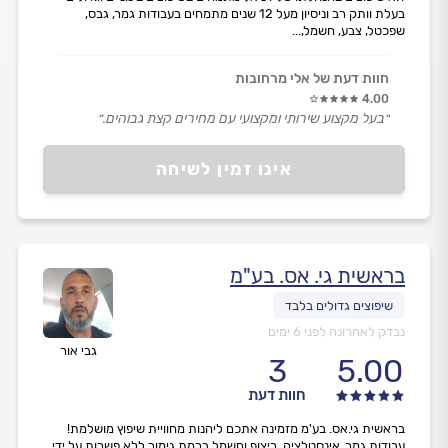
בעלת וותק רב וניסיון מעל 12 שנים מתמחים בעבודות גמר, גבס,
שפכטל, צבע, חשמל,...
חוות דעת של אלי מרחובות
4.00
״בעל מקצוע שירותי ומקצועי עם מחירים קצת גבוהים.״
אינו זמין לשיחה
בראשית גי. אס. בע"מ
נבדק לאחרונה לפני 6 ימים
גבי אור
3
5.00
חוות דעת
בראשית גי.אס. בע'מ מזמינה אתכם ליהנות מחוויית שיפוץ מושלמת!
עבודות גמר, אינסטלציה, ריצוף וחשמל ברמת גימור ללא פשרות על ידי