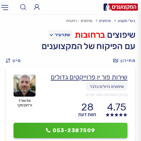
בעלי מקצוע
שיפוצים
שיפוצים - רחובות
תחום:
אינסטלטור, חשמלאי…
תחום
שיפוצים
ברחובות
עם הפיקוח של המקצוענים
עיר:
תל אביב, חיפה…
עיר
מחירון
מיון
שירות פור יו פרוייקטים גדולים
נבדק לאחרונה לפני יומיים
אדוארד
28
4.75
ורחובסקי
חוות דעת
053-2387509