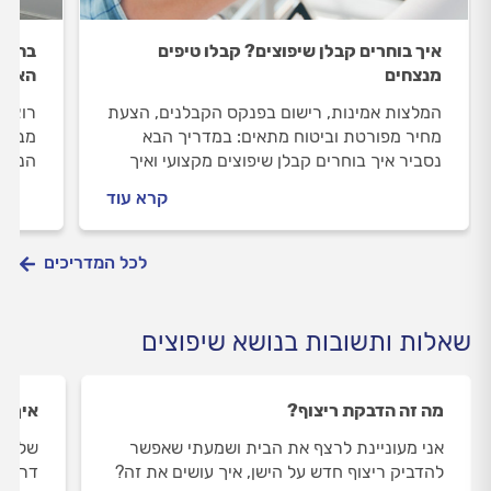
איך בוחרים קבלן שיפוצים? קבלו טיפים
בתקצי
מנצחים
האמב
המלצות אמינות, רישום בפנקס הקבלנים, הצעת
רוצים
מחיר מפורטת וביטוח מתאים: במדריך הבא
מבלי 
נסביר איך בוחרים קבלן שיפוצים מקצועי ואיך
הנכון
מזהים חאפר
ופתרו
קרא עוד
לכם ל
מהמס
לכל המדריכים
שאלות ותשובות בנושא שיפוצים
מה זה הדבקת ריצוף?
איך א
אני מעוניינת לרצף את הבית ושמעתי שאפשר
שלום 
להדביק ריצוף חדש על הישן, איך עושים את זה?
דרכים