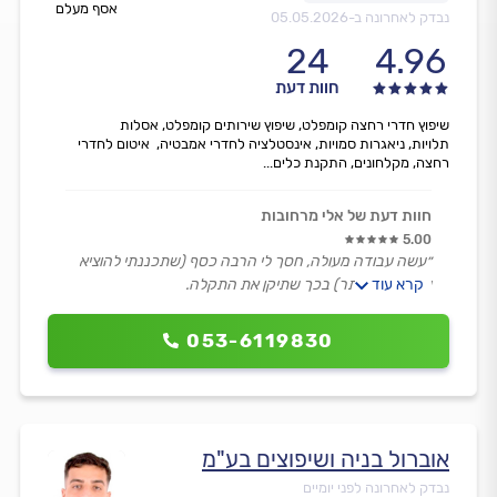
אסף מעלם
נבדק לאחרונה ב-
05.05.2026
24
4.96
חוות דעת
שיפוץ חדרי רחצה קומפלט, שיפוץ שירותים קומפלט, אסלות
תלויות, ניאגרות סמויות, אינסטלציה לחדרי אמבטיה, איטום לחדרי
רחצה, מקלחונים, התקנת כלים...
חוות דעת של אלי מרחובות
5.00
״עשה עבודה מעולה, חסך לי הרבה כסף (שתכננתי להוציא
קרא עוד
על שיפוץ מיותר) בכך שתיקן את התקלה.
אדם ישר, דייקן, ונעים הליכות.״
053-6119830
אוברול בניה ושיפוצים בע"מ
נבדק לאחרונה לפני יומיים