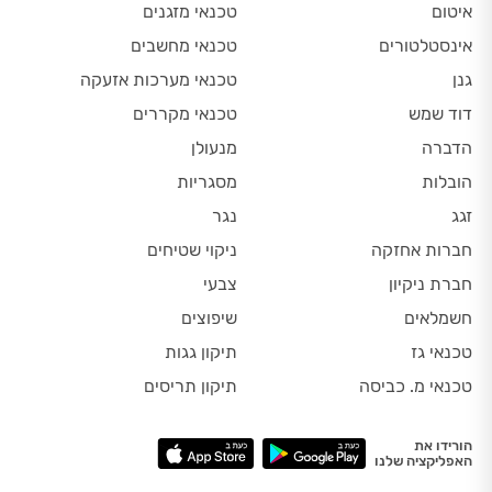
איטום
טכנאי מזגנים
אינסטלטורים
טכנאי מחשבים
גנן
טכנאי מערכות אזעקה
דוד שמש
טכנאי מקררים
הדברה
מנעולן
הובלות
מסגריות
זגג
נגר
חברות אחזקה
ניקוי שטיחים
חברת ניקיון
צבעי
חשמלאים
שיפוצים
טכנאי גז
תיקון גגות
טכנאי מ. כביסה
תיקון תריסים
הורידו את
האפליקציה שלנו