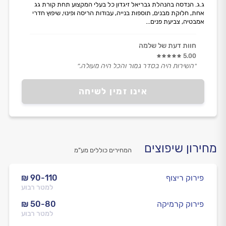
ג.ג. הנדסה בהנהלת גבריאל זיגדון כל בעלי המקצוע תחת קורת גג
אחת, חלוקת מבנים, תוספות בנייה, עבודות הריסה ופינוי, שיפוץ חדרי
אמבטיה, צביעת פנים...
חוות דעת של שלמה
5.00
״השירות היה בסדר גמור והכל היה מעולה.״
אינו זמין לשיחה
מחירון שיפוצים
המחירים כוללים מע”מ
פירוק ריצוף
₪ 90-110
למטר רבוע
פירוק קרמיקה
₪ 50-80
למטר רבוע