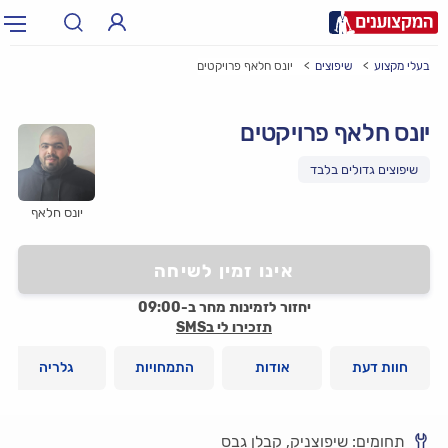
בעלי מקצוע
שיפוצים
יונס חלאף פרויקטים
תחום:
אינסטלטור, חשמלאי…
תחום
יונס חלאף פרויקטים
עיר:
תל אביב, חיפה…
עיר
יונס חלאף
אינו זמין לשיחה
יחזור לזמינות מחר ב-09:00
תזכירו לי בSMS
חוות דעת
אודות
התמחויות
גלריה
תחומים: שיפוצניק, קבלן גבס