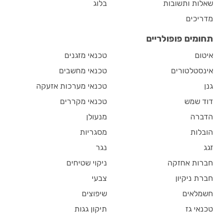
שאלות ותשובות
בלוג
מדריכים
תחומים פופולריים
איטום
טכנאי מזגנים
אינסטלטורים
טכנאי מחשבים
גנן
טכנאי מערכות אזעקה
דוד שמש
טכנאי מקררים
הדברה
מנעולן
הובלות
מסגריות
זגג
נגר
חברות אחזקה
ניקוי שטיחים
חברת ניקיון
צבעי
חשמלאים
שיפוצים
טכנאי גז
תיקון גגות