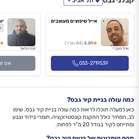
קבלני גבס
תל אביב
אייל שיפוצים מעוצבים
יו
ש
4.89
(84 חוו"ד)
אייל מעברי
יונס חלאף
053-2719539
אינו ז
כמה עולה בניית קיר גבס?
כאן למעלה תוכלו לראות כמה עולה בניית קיר גבס. שימו
לב, המחיר כולל התקנת קונסטרוקציה, חומרי בידוד וצבע
ומתייחס לקיר בגודל 20 מ"ר לפחות.
מהם היתרונות של בניית קיר גבס?