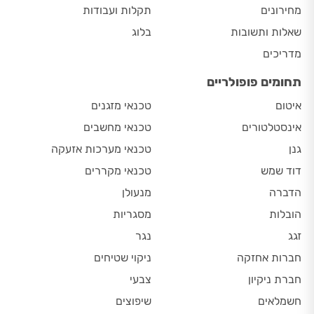
מחירונים
תקלות ועבודות
שאלות ותשובות
בלוג
מדריכים
תחומים פופולריים
איטום
טכנאי מזגנים
אינסטלטורים
טכנאי מחשבים
גנן
טכנאי מערכות אזעקה
דוד שמש
טכנאי מקררים
הדברה
מנעולן
הובלות
מסגריות
זגג
נגר
חברות אחזקה
ניקוי שטיחים
חברת ניקיון
צבעי
חשמלאים
שיפוצים