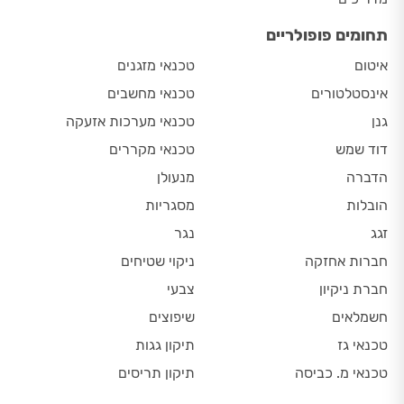
תחומים פופולריים
איטום
טכנאי מזגנים
אינסטלטורים
טכנאי מחשבים
גנן
טכנאי מערכות אזעקה
דוד שמש
טכנאי מקררים
הדברה
מנעולן
הובלות
מסגריות
זגג
נגר
חברות אחזקה
ניקוי שטיחים
חברת ניקיון
צבעי
חשמלאים
שיפוצים
טכנאי גז
תיקון גגות
טכנאי מ. כביסה
תיקון תריסים