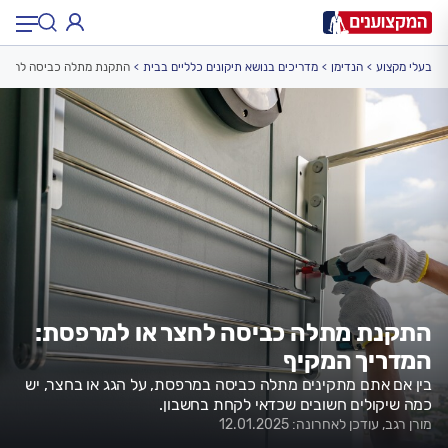
בעלי מקצוע
הנדימן
מדריכים בנושא תיקונים כלליים בבית
התקנת מתלה כביסה לחצר א
תחום:
תחום
עיר:
תל אביב, חיפה…
עיר
התקנת מתלה כביסה לחצר או למרפסת:
המדריך המקיף
בין אם אתם מתקינים מתלה כביסה במרפסת, על הגג או בחצר, יש
כמה שיקולים חשובים שכדאי לקחת בחשבון.
מורן רגב, עודכן לאחרונה: 12.01.2025