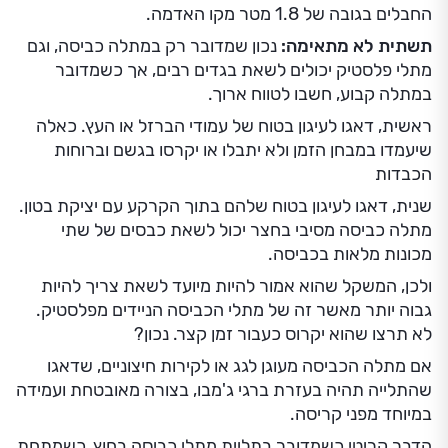
החבלים בגובה של 1.8 מטר מקו האדמה.
תשתית לא מתאימה:
נכון שמדובר רק במתלה כביסה, וגם
מתלי פלסטיק יכולים לשאת בגדים רבים, אך כשמדובר
במתלה קבוע, חשבו לטווח ארוך.
ראשית, דאגו לעיגון בטוח של עמודי הברזל או העץ. כאלה
שיעמדו במבחן הזמן ולא יתבלו או יקרסו בגשם וברוחות
הכבדות
שנית, דאגו לעיגון בטוח שלהם בתוך הקרקע עם יציקת בטון.
מתלה כביסה מסיבי בחצר יכול לשאת כבסים של שתי
מכונות מלאות בכביסה.
ולכן, המשקל שהוא אמור להיות מיועד לשאת צריך להיות
גבוה יותר מאשר זה של מתלי הכביסה הניידים מפלסטיק.
לא תרצו שהוא יקרוס כעבור זמן קצר. נכון?
אם מתלה הכביסה מעוגן לגג או לקירות חיצוניים, שדאגו
שהתלייה תהיה בעזרת ברגי ג'מבו, בצורה מאובטחת ועמידה
במיוחד מפני קריסה.
הדבר קריטי כשמדובר בתליית מתלי כביסה בחוץ, כשמתחת