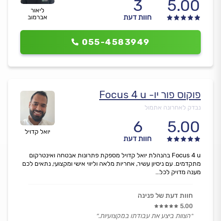
3
5.00
ליאור
חוות דעת
אברמוב
055-4583949
פוקוס פור יו- Focus 4 u
נבדק לאחרונה אתמול
6
5.00
יואל קדויל
חוות דעת
Focus 4 u בהנהלת יואל קדויל מספקת פתרונות אבטחה ואינטרקום
מתקדמים. עם ניסיון עשיר, אחריות מלאה וליווי אישי ומקצועי, נתאים לכם
מענה מדויק לכל...
חוות דעת של פנינה
5.00
״הצוות ביצע את עבודתו במקצועיות.״