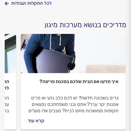
לכל התקלות ועבודות
מדריכים בנושא מערכות מיגון
איך תדעו אם הבית שלכם בסכנת פריצה?
התקנ
לראש
גרים בשכונה חדשה? יש לכם כלב גזעי או פריט
התקנ
אמנות יקר ערך? אתם ובני משפחתכם נמצאים
עסקים
תקופות ממושכות מחוץ לבית? מצבים אלו מעלים
בתים 
את הסיכוי והסיכון לפריצה בדירה שלכם. כל מה
הבית
קרא עוד
שחשוב לדעת במדריך הבא.
אזעקה