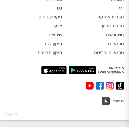
זגג
נגר
חברות אחזקה
ניקוי שטיחים
חברת ניקיון
צבעי
חשמלאים
שיפוצים
טכנאי גז
תיקון גגות
טכנאי מ. כביסה
תיקון תריסים
הורידו את
האפליקציה שלנו
נגישות
V7.0.77