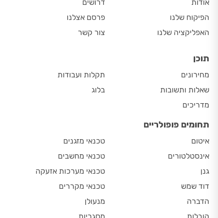
אודות
דרושים
הפיקוח שלנו
פרסם אצלנו
האפליקציה שלנו
צור קשר
תוכן
מחירונים
תקלות ועבודות
שאלות ותשובות
בלוג
מדריכים
תחומים פופולריים
איטום
טכנאי מזגנים
אינסטלטורים
טכנאי מחשבים
גנן
טכנאי מערכות אזעקה
דוד שמש
טכנאי מקררים
הדברה
מנעולן
הובלות
מסגריות