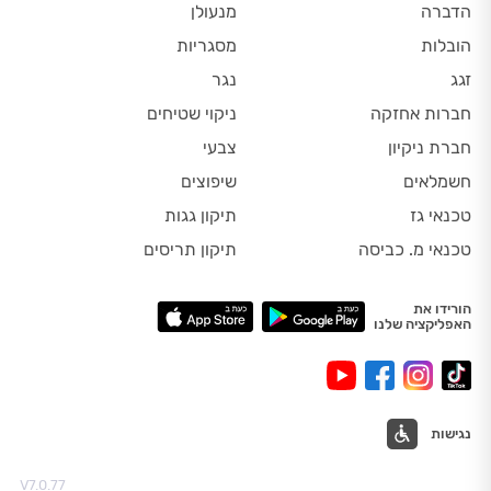
הדברה
מנעולן
הובלות
מסגריות
זגג
נגר
חברות אחזקה
ניקוי שטיחים
חברת ניקיון
צבעי
חשמלאים
שיפוצים
טכנאי גז
תיקון גגות
טכנאי מ. כביסה
תיקון תריסים
הורידו את
האפליקציה שלנו
נגישות
V7.0.77