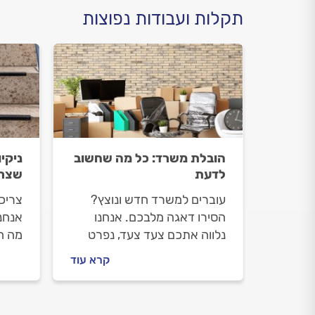
תקלות ועבודות נפוצות
הובלת משרד: כל מה שחשוב
ניקי
לדעת
שצרי
עוברים למשרד חדש ונוצץ?
צריכי
הסירו דאגה מלבכם. אנחנו
אנחנו
נלווה אתכם צעד צעד, נפרט
מה חש
מה חשוב לבדוק לפני שמזמינים
מדרג
קרא עוד
חברת הובלה, איך מתנהלים
חברת
מולו וכמה תעלה לכם ההובלה.
תעלה