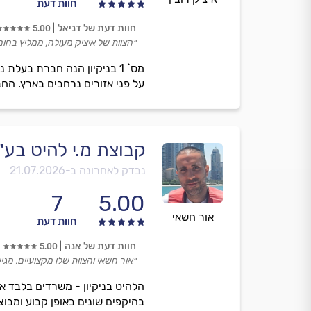
חוות דעת
חוות דעת של דניאל
5.00
״הצוות של איציק מעולה, ממליץ בחום
מס` 1 בניקיון הנה חברת בעל
על פני אזורים נרחבים בארץ. החבר
קבוצת מ.י להיט בע"
נבדק לאחרונה ב-
21.07.2026
7
5.00
אור חשאי
חוות דעת
חוות דעת של אנה
5.00
״אור חשאי והצוות שלו מקצועיים, מגי
הלהיט בניקיון - משרדים בלבד א
בהיקפים שונים באופן קבוע ומבוצע בקרת איכו