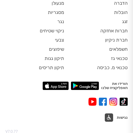
הדברה
מנעולן
הובלות
מסגריות
זגג
נגר
חברות אחזקה
ניקוי שטיחים
חברת ניקיון
צבעי
חשמלאים
שיפוצים
טכנאי גז
תיקון גגות
טכנאי מ. כביסה
תיקון תריסים
הורידו את
האפליקציה שלנו
נגישות
V7.0.77