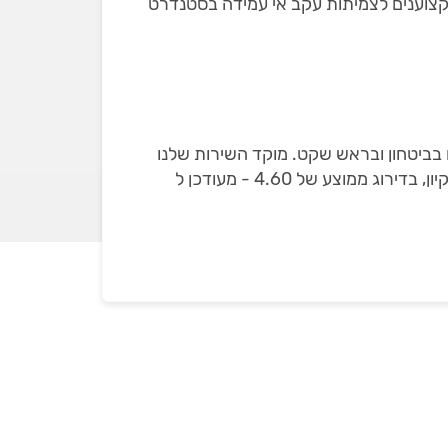
שאת חלקם הוצאנו מהמקצוענים לצמיתות עקב אי עמידה בסטנדרט
ם בביטחון ובראש שקט. מוקד השירות שלנו
ילווה אתכם עד לסיום העבודה. באתר מופיעים רק חברות ניקיון שבדקנו עם 78 חוות דעת מאומתות על שירותי ניקיון, בדירוג ממוצע של 4.60 - מעודכן ל