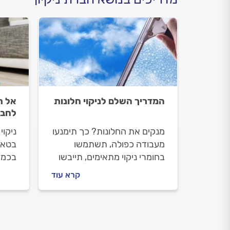
המדריך השלם לניקוי חלונות
אל ת
לחבר
מנקים את החלונות? כך תימנעו
ניקו
מעבודה כפולה, תשתמשו
בטאט
בחומרי ניקוי מתאימים, תייבשו
בכמה
את החלון מבלי להשאיר
לקרצ
קרא עוד
כתמים, תתמודדו עם ניקוי
להשת
המסילות והתריסים, ותגלו איך
צריך 
שומרים על החלון בזמן הניקיון.
שירו
כל המידע שאתם צריכים על