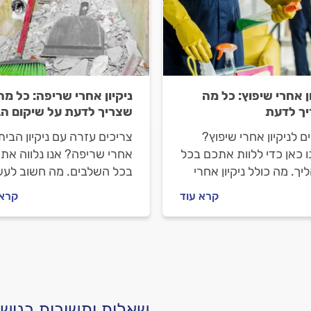
ן אחרי שיפוץ: כל מה
ניקיון אחרי שריפה: כל מה
ך לדעת
שצריך לדעת על שיקום הב
ם לניקיון אחרי שיפוץ?
צריכים עזרה עם ניקיון הבית
 כאן כדי ללוות אתכם בכל
אחרי שריפה? אנו נלווה את
ך. מה כולל ניקיון אחרי
בכל השלבים. מה חשוב לעש
ץ, איך מתנהלים מול חברת
לפני שמזמינים חברת ניקון, 
קרא עוד
קרא 
ון לפני העבודה ובמהלכה
תתנהלו מולם וכמה עולה ניקי
יעלה הניקיון? כל
אחרי שריפה? ריכזנו עבורכ
בות לפניכם.
את כל המידע.
שאלות ותשובות בנושא