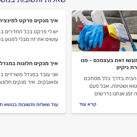
איך מנקים פרקט למינציה
יש לי פרקט בכל החדרים בבית
עושים את זה מבלי לפגוע 
עשו זאת בעצמכם - פנו
איך מנקים חלונות במגדל
ת ניקיון
אני עובד במגדל משרדים ב
י הבית בדרך כלל מסתכם
ומאובקים. איך מנקים חלונו
וא ושטיפה, אבל פעם
 זמן אנחנו נדרשים
וף עמוק. מתי כדאי
קרא עוד
עוד שאלות ותשובות בנושא חב
מש בעזרה בתשלום? מה
לבדוק ומהי העלות של
ת זה?