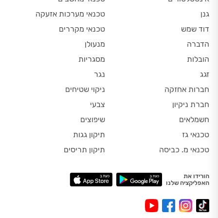
גנן
טכנאי מערכות אזעקה
דוד שמש
טכנאי מקררים
הדברה
מנעולן
הובלות
מסגריות
זגג
נגר
חברות אחזקה
ניקוי שטיחים
חברת ניקיון
צבעי
חשמלאים
שיפוצים
טכנאי גז
תיקון גגות
טכנאי מ. כביסה
תיקון תריסים
הורידו את
האפליקציה שלנו