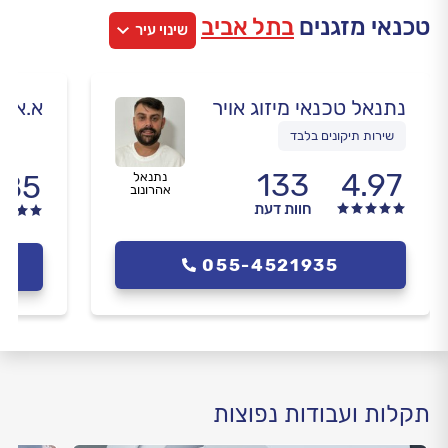
טכנאי מזגנים
בתל אביב
שינוי עיר
נתנאל טכנאי מיזוג אויר
א.א. 
שירות תיקונים בלבד
133
4.97
.85
נתנאל
אהרונוב
חוות דעת
055-4521935
תקלות ועבודות נפוצות