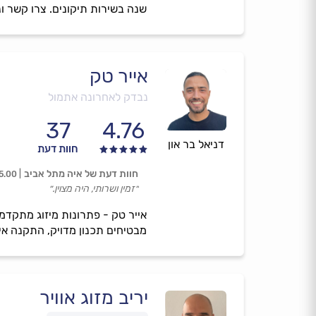
שנה בשירות תיקונים. צרו קשר 
אייר טק
נבדק לאחרונה אתמול
37
4.76
דניאל בר און
חוות דעת
חוות דעת של איה מתל אביב
5.00
״זמין ושרותי, היה מצוין.״
מבטיחים תכנון מדויק, התקנה איכ
יריב מזוג אוויר