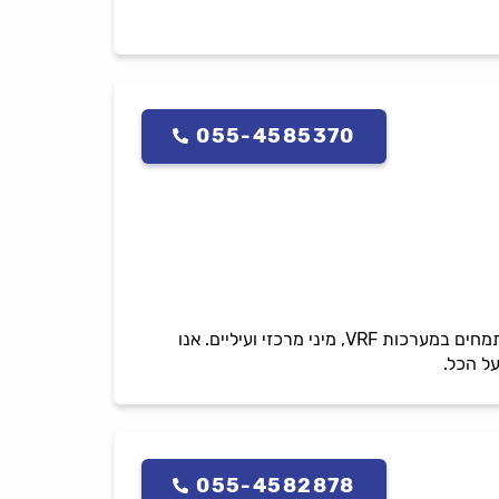
055-4585370
אייר טק - פתרונות מיזוג מתקדמים למגזר הפרטי והעסקי באזור המרכז והשרון בניהול דניאל בר-און. מתמחים במערכות VRF, מיני מרכזי ועיליים. אנו
על הכל.
055-4582878