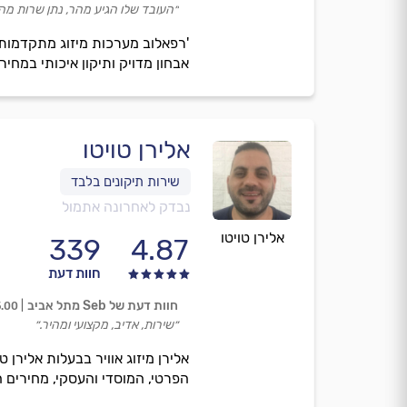
״העובד שלו הגיע מהר, נתן שרות מהי
אבחון מדויק ותיקון איכותי במחיר
אלירן טויטו
נבדק לאחרונה אתמול
אלירן טויטו
339
4.87
חוות דעת
חוות דעת של Seb מתל אביב
5.00
״שירות, אדיב, מקצועי ומהיר.״
הפרטי, המוסדי והעסקי, מחירים ה