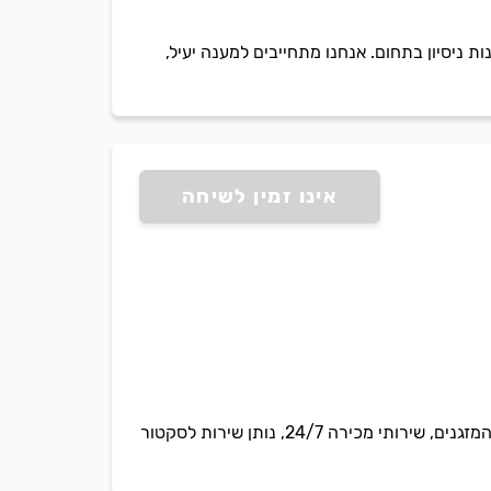
מערכות מיזוג מתקדמות' מציעה שירותי תיקונים לכל סוגי המזגנים, עם צוות אמין ומיומן ו- 11 שנות ניסיון בתחום. אנחנו מתחייבים למענה יעיל,
אינו זמין לשיחה
אלירן מיזוג אוויר בבעלות אלירן טויטו, טכנאי מוסמך ובעל מקצוע אמין ומקצועי המתמחה בתיקון כל סוגי המזגנים, שירותי מכירה 24/7, נותן שירות לסקטור