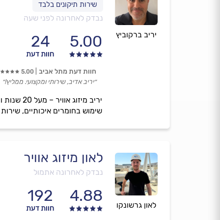
נבדק לאחרונה לפני שעה
יריב ברקוביץ
24
5.00
חוות דעת
חוות דעת מתל אביב
5.00
״יריב אדיב, שירותי ומקצועי. ממליץ!״
יריב מיזו
שימוש בחומרים איכותיים, שירות א
לאון מיזוג אוויר
נבדק לאחרונה אתמול
192
4.88
לאון גרשונקו
חוות דעת