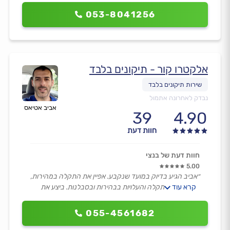
053-8041256
אלקטרו קור - תיקונים בלבד
נבדק לאחרונה אתמול
אביב אטיאס
39
4.90
חוות דעת
חוות דעת של בנצי
5.00
״אביב הגיע בדיוק במועד שנקבע. אפיין את התקלה במהירות,
קרא עוד
הסביר את התקלה והעלויות בבהירות ובסבלנות. ביצע את
התיקון בזריזות ובמקצועיות.״
055-4561682