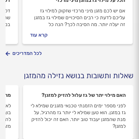
הכל על מילוי גז במזגן מיני מרכזי
דליפת
אם יש לכם מזגן מיני מרכזי שזקוק למילוי גז
דליפת
עליכם לדעת כי רבים הסיכויים שמילוי גז במזגן
שהמזג
זה יעלה יותר. מה הסיבה לכך? הנה כל
במידה
הפרטים.
חשוב 
קרא עוד
תקינו
לתקן.
לכל המדריכים
שאלות ותשובות בנושא נזילה מהמזגן
האם מילוי יתר של גז עלול להזיק למזגן?
מה זה
לפני מספר ימים הזמנתי טכנאי מזגנים שמילא לי
לאחרו
גז במזגן. הוא טען שמילא לי יותר גז מהרגיל, על
בשיחה
מנת שהמזגן יעבוד טוב יותר. האם זה יכול להזיק
להניח
למזגן?
מזגני