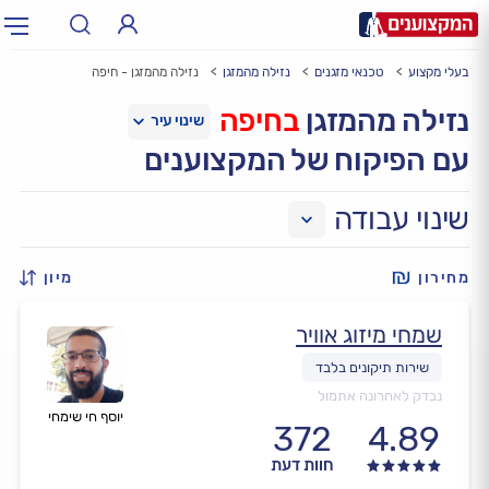
בעלי מקצוע
טכנאי מזגנים
נזילה מהמזגן
נזילה מהמזגן - חיפה
תחום:
אינסטלטור, חשמלאי…
תחום
נזילה מהמזגן
בחיפה
עם הפיקוח של המקצוענים
עיר:
תל אביב, חיפה…
עיר
שינוי עבודה
מחירון
מיון
שמחי מיזוג אוויר
נבדק לאחרונה אתמול
יוסף חי שימחי
372
4.89
חוות דעת