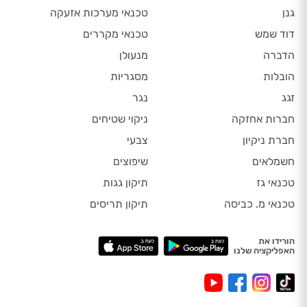
גנן
טכנאי מערכות אזעקה
דוד שמש
טכנאי מקררים
הדברה
מנעולן
הובלות
מסגריות
זגג
נגר
חברות אחזקה
ניקוי שטיחים
חברת ניקיון
צבעי
חשמלאים
שיפוצים
טכנאי גז
תיקון גגות
טכנאי מ. כביסה
תיקון תריסים
הורידו את
האפליקציה שלנו