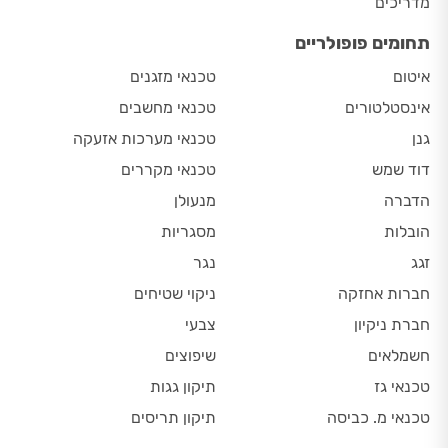
מדריכים
תחומים פופולריים
איטום
טכנאי מזגנים
אינסטלטורים
טכנאי מחשבים
גנן
טכנאי מערכות אזעקה
דוד שמש
טכנאי מקררים
הדברה
מנעולן
הובלות
מסגריות
זגג
נגר
חברות אחזקה
ניקוי שטיחים
חברת ניקיון
צבעי
חשמלאים
שיפוצים
טכנאי גז
תיקון גגות
טכנאי מ. כביסה
תיקון תריסים