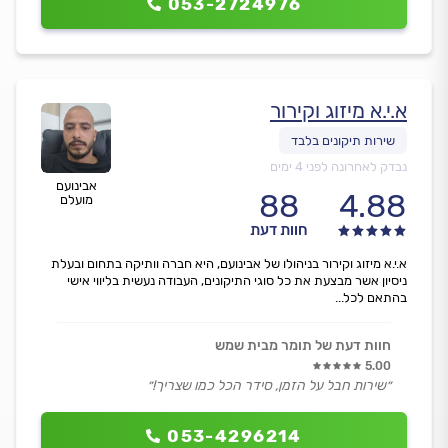
053-2724976
א.י.א מיזוג וקירור
נבדק לאחרונה לפני 4 ימים
אבינועם
88
4.88
מועלם
חוות דעת
א.י.א מיזוג וקירור בניהולו של אבינועם, היא חברה וותיקה בתחום ובעלת
ניסיון אשר מבצעת את כל סוגי התיקונים, העבודה נעשית בליווי אישי
בהתאם לכל...
חוות דעת של תומר מבית שמש
5.00
״שירות חבל על הזמן, סידר הכל כמו שצריך!״
053-4296214