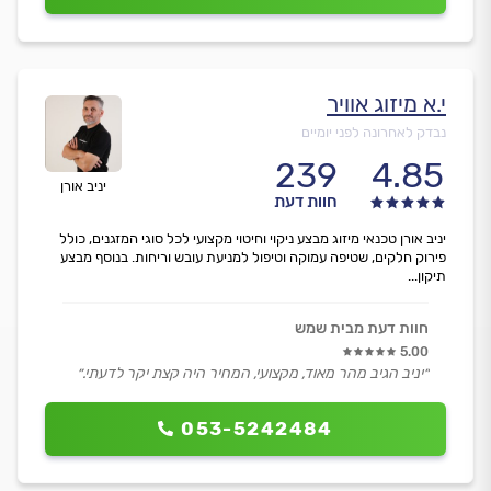
י.א מיזוג אוויר
נבדק לאחרונה לפני יומיים
239
4.85
יניב אורן
חוות דעת
יניב אורן טכנאי מיזוג מבצע ניקוי וחיטוי מקצועי לכל סוגי המזגנים, כולל
פירוק חלקים, שטיפה עמוקה וטיפול למניעת עובש וריחות. בנוסף מבצע
תיקון...
חוות דעת מבית שמש
5.00
״יניב הגיב מהר מאוד, מקצועי, המחיר היה קצת יקר לדעתי.״
053-5242484