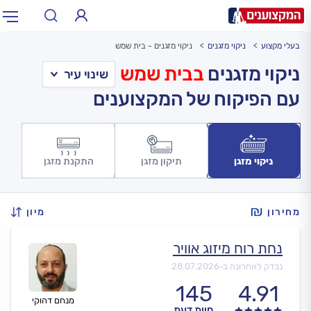
בעלי מקצוע
ניקוי מזגנים
ניקוי מזגנים - בית שמש
תחום:
אינסטלטור, חשמלאי…
תחום
ניקוי מזגנים
בבית שמש
עם הפיקוח של המקצוענים
עיר:
תל אביב, חיפה…
עיר
ניקוי מזגן
תיקון מזגן
התקנת מזגן
מחירון
מיון
נחת רוח מיזוג אוויר
נבדק לאחרונה ב-
28.07.2026
145
4.91
מנחם דהוקי
חוות דעת