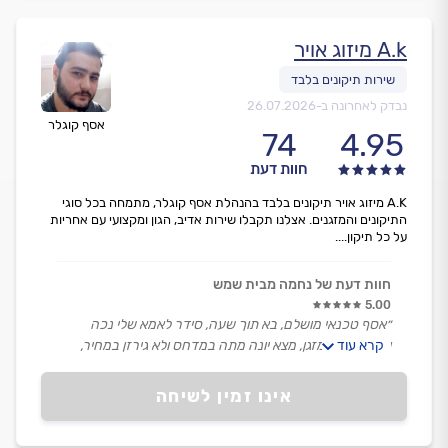
A.k מיזוג אויר
נבדק לאחרונה ב-
26.07.2026
אסף קוגלר
74
4.95
חוות דעת
A.K מיזוג אויר תיקונים בלבד בהנהלת אסף קוגלר, מתמחה בכל סוגי
התיקונים והמזגנים. אצלנו תקבלו שירות אדיב, הגון ומקצועי עם אחריות
על כל תיקון....
חוות דעת של נחמה מבית שמש
5.00
״אסף טכנאי מושלם, בא תוך שעה, סידר לאמא שלי נכה
קרא עוד
ולאבא את המזגן, מצא יונה מתה במדחס ולא גירזן במחיר,
לקח מחיר נמוך יחסית לכולם וגם התקשר, עדכן אותי, מומלץ
מאוד מאוד.״
אינו זמין לשיחה