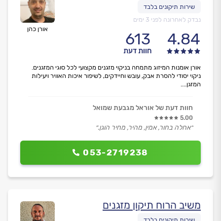
נבדק לאחרונה לפני 3 ימים
אורן כהן
613
4.84
חוות דעת
אורן אומנות המיזוג מתמחה בניקוי מזגנים מקצועי לכל סוגי המזגנים.
ניקוי יסודי להסרת אבק, עובש וחיידקים, לשיפור איכות האוויר ויעילות
המזגן....
חוות דעת של אוראל מגבעת שמואל
5.00
״אחלה בחור, אמין, מהיר, מחיר הוגן.״
053-2719238
משיב הרוח תיקון מזגנים