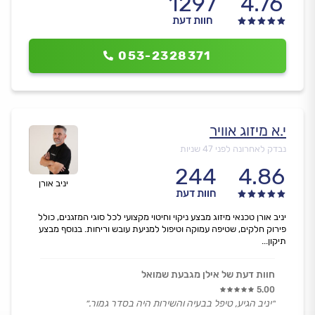
1297
4.76
חוות דעת
053-2328371
י.א מיזוג אוויר
נבדק לאחרונה לפני 47 שניות
244
4.86
יניב אורן
חוות דעת
יניב אורן טכנאי מיזוג מבצע ניקוי וחיטוי מקצועי לכל סוגי המזגנים, כולל
פירוק חלקים, שטיפה עמוקה וטיפול למניעת עובש וריחות. בנוסף מבצע
תיקון...
חוות דעת של אילן מגבעת שמואל
5.00
״יניב הגיע, טיפל בבעיה והשירות היה בסדר גמור.״