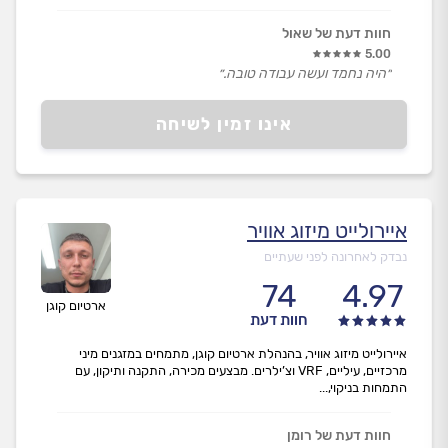
חוות דעת של שאול
5.00
״היה נחמד ועשה עבודה טובה.״
אינו זמין לשיחה
איירולייט מיזוג אוויר
נבדק לאחרונה לפני שעתיים
74
4.97
ארטיום קוגן
חוות דעת
איירולייט מיזוג אוויר, בהנהלת ארטיום קוגן, מתמחים במזגנים מיני
מרכזיים, עיליים, VRF וצ’ילרים. מבצעים מכירה, התקנה ותיקון, עם
התמחות בניקוי,...
חוות דעת של רומן