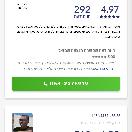
אופיר בן
292
4.97
שלמה
חוות דעת
אופיר מיזוג אוויר מתמחים בשירות ותיקונים למזגנים לעסק ולבית ברמה
הגבוהה ביותר. תיקונים שוטפים, מילוי גז, החלפת כרטיס, ניקוי מזגנים,
טיפוליים...
חוות דעת של שרה מגבעת שמואל
5.00
״אופיר היה מקצועי, הגיע בזמן, עבד כמו שצריך בצורה מהירה
קרא עוד
והסביר מה הוא עושה לשביעות רצוני המלאה, מהיום תמיד
אשתמש בשירותיו.
תודה רבה.״
053-2275919
א.א. מזגנים
נבדק לאחרונה לפני יומיים