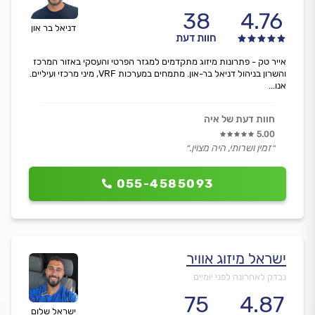
38
4.76
דניאל בר און
חוות דעת
אייר טק - פתרונות מיזוג מתקדמים למגזר הפרטי והעסקי באזור המרכז
והשרון בניהול דניאל בר-און. מתמחים במערכות VRF, מיני מרכזי ועיליים.
אנו...
חוות דעת של איה
5.00
״זמין ושרותי, היה מצוין.״
055-4585093
ישראל מיזוג אוויר
נבדק לאחרונה לפני יומיים
75
4.87
ישראל שלום