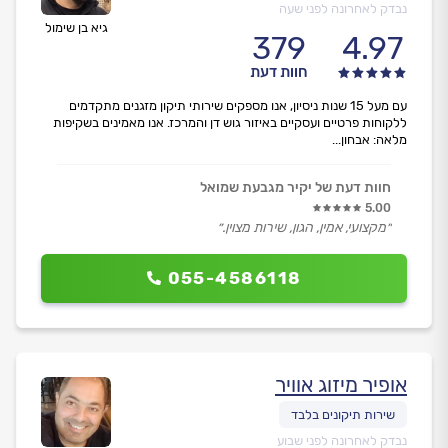
נבדק לאחרונה לפני שעה
גיא בן שימול
379
4.97
חוות דעת
עם מעל 15 שנות ניסיון, אנו מספקים שירותי תיקון מזגנים מתקדמים
ללקוחות פרטיים ועסקיים באיזור גוש דן והמרכז. אנו מאמינים בשקיפות
מלאה: אבחון...
חוות דעת של יקיר מגבעת שמואל
5.00
״מקצועי, אמין, הגון, שירות מצוין.״
055-4586118
אופיר מיזוג אוויר
נבדק לאחרונה לפני שבוע