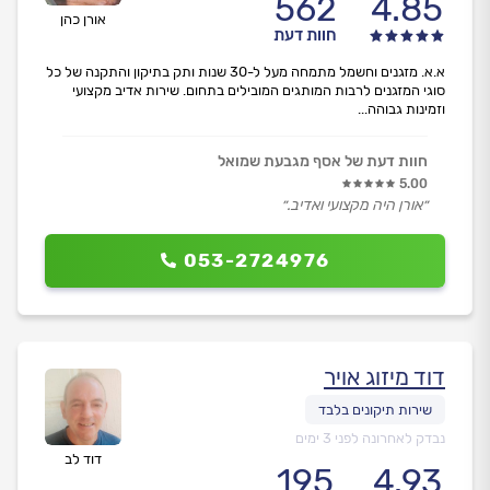
562
4.85
אורן כהן
חוות דעת
א.א. מזגנים וחשמל מתמחה מעל ל-30 שנות ותק בתיקון והתקנה של כל
סוגי המזגנים לרבות המותגים המובילים בתחום. שירות אדיב מקצועי
וזמינות גבוהה...
חוות דעת של אסף מגבעת שמואל
5.00
״אורן היה מקצועי ואדיב.״
053-2724976
דוד מיזוג אויר
נבדק לאחרונה לפני 3 ימים
דוד לב
195
4.93