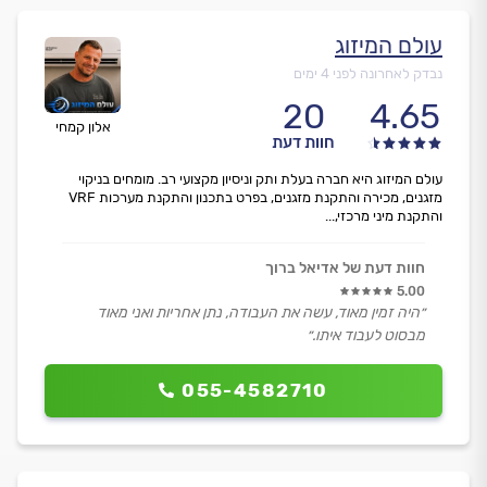
עולם המיזוג
נבדק לאחרונה לפני 4 ימים
20
4.65
אלון קמחי
חוות דעת
עולם המיזוג היא חברה בעלת ותק וניסיון מקצועי רב. מומחים בניקוי
מזגנים, מכירה והתקנת מזגנים, בפרט בתכנון והתקנת מערכות VRF
והתקנת מיני מרכזי,...
חוות דעת של אדיאל ברוך
5.00
״היה זמין מאוד, עשה את העבודה, נתן אחריות ואני מאוד
מבסוט לעבוד איתו.״
055-4582710