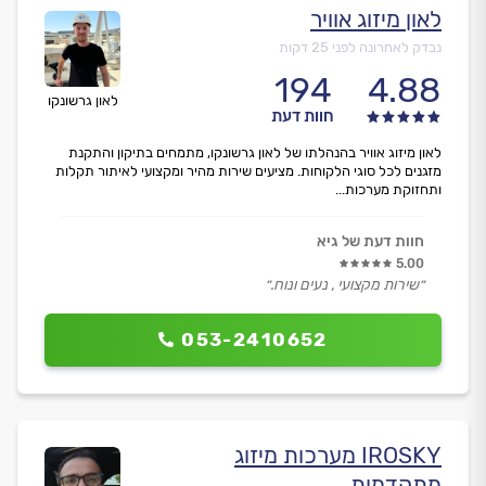
לאון מיזוג אוויר
נבדק לאחרונה לפני 25 דקות
194
4.88
לאון גרשונקו
חוות דעת
לאון מיזוג אוויר בהנהלתו של לאון גרשונקו, מתמחים בתיקון והתקנת
מזגנים לכל סוגי הלקוחות. מציעים שירות מהיר ומקצועי לאיתור תקלות
ותחזוקת מערכות...
חוות דעת של גיא
5.00
״שירות מקצועי , נעים ונוח.״
053-2410652
IROSKY מערכות מיזוג
מתקדמות