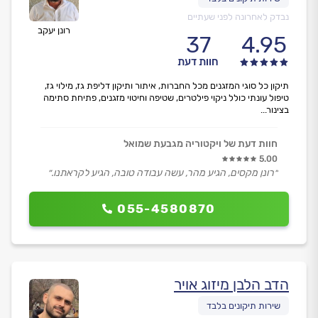
נבדק לאחרונה לפני שעתיים
רונן יעקב
37
4.95
חוות דעת
תיקון כל סוגי המזגנים מכל החברות, איתור ותיקון דליפת גז, מילוי גז,
טיפול עונתי כולל ניקוי פילטרים, שטיפה וחיטוי מזגנים, פתיחת סתימה
בצינור...
חוות דעת של ויקטוריה מגבעת שמואל
5.00
״רונן מקסים, הגיע מהר, עשה עבודה טובה, הגיע לקראתנו.״
055-4580870
הדב הלבן מיזוג אויר