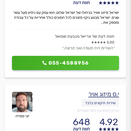
חוות דעת
ישראל מיזוג אוויר בניהולו של ישראל שלום, הוא עסק עם ניסיון מעל עשר
שנים. ישראל מבצע ניקוי מזגנים לכל הסוגים כולל אחריות על כל עבודה
ומספק את...
חוות דעת של אריאל מגבעת שמואל
5.00
״השירות היה מעולה ואני מרוצה.״
055-4588956
י.ס מיזוג אויר
נבדק לאחרונה לפני שעתיים
יוני סמייה
648
4.92
חוות דעת