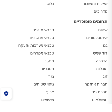
שאלות ותשובות
בלוג
מדריכים
תחומים פופולריים
איטום
טכנאי מזגנים
אינסטלטורים
טכנאי מחשבים
גנן
טכנאי מערכות אזעקה
דוד שמש
טכנאי מקררים
הדברה
מנעולן
הובלות
מסגריות
זגג
נגר
חברות אחזקה
ניקוי שטיחים
חברת ניקיון
צבעי
חשמלאים
שיפוצים
טכנאי גז
תיקון גגות