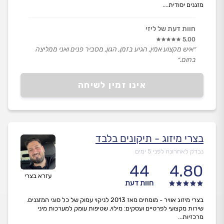
מזגנים יסודית....
חוות דעת של ליזי
5.00
״איש מקצוע אמין, הגיע בזמן, הגון, מסביר פנים ואני ממליצה
בחום.״
אינו זמין לשיחה
בצרי מיזוג - תיקונים בלבד
נבדק לאחרונה לפני 5 ימים
44
4.80
עזרא בצרי
חוות דעת
בצרי מיזוג אוויר - מומחים מאז 2013 לניקוי עמוק של כל סוגי המזגנים.
שירות מקצועי לפרטיים ועסקים: מילוי, שטיפות עומק למערכות מיני
מרכזיות...