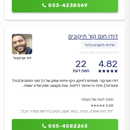
053-4238569
דודו חום קור תיקונים
נבדק לאחרונה לפני יומיים
דוד אביטבול
22
4.82
חוות דעת
דודו חום קור: מומחים לתיקון, ניקוי וחיטוי עמוק של כל סוגי המזגנים (כולל
אינוורטר), מילוי גז ואיתור דליפות. צוות מקצועי, אמין ואדיב ישמח...
חוות דעת של נעמה
5.00
״דוד היה אחלה, מהיר, בחור אמין, הגיע בזריזות וסידר הכל.״
055-4582263