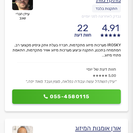
עידן הנרי
נבדק לאחרונה לפני יומיים
שגב
22
4.91
חוות דעת
IROSKY מערכות מיזוג מתקדמות, חברה בעלת וותק וניסיון מקצועי רב,
המתמחה בתכנון, התקנה וביצוע מערכות מיזוג אוויר מתקדמות, התאמת
פתחי מיזוג...
חוות דעת של יוסי
5.00
״עידן השתדל עשה עבודה נפלאה, מצוין ועבד מאוד יפה.״
055-4580115
אורן אומנות המיזוג