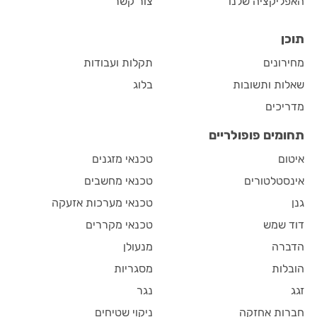
האפליקציה שלנו
צור קשר
תוכן
מחירונים
תקלות ועבודות
שאלות ותשובות
בלוג
מדריכים
תחומים פופולריים
איטום
טכנאי מזגנים
אינסטלטורים
טכנאי מחשבים
גנן
טכנאי מערכות אזעקה
דוד שמש
טכנאי מקררים
הדברה
מנעולן
הובלות
מסגריות
זגג
נגר
חברות אחזקה
ניקוי שטיחים