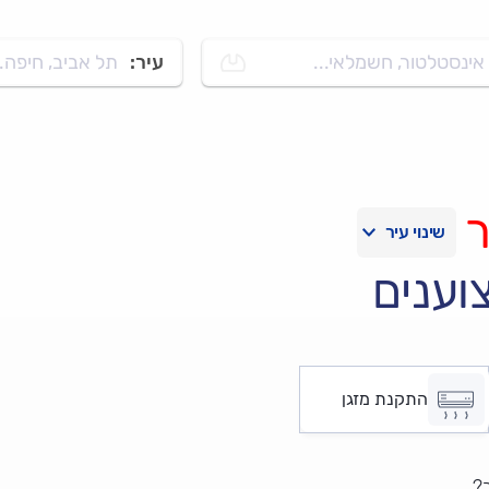
אינסטלטור, חשמלאי...
עיר:
תל אביב, חיפה..
וענים
התקנת מזגן
?