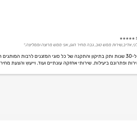
ני, אדיב,שירות ממש טוב, גבה מחיר הוגן, אני ממש מרוצה וממליצה.״
א.א. מזגנים וחשמל מתמחה מעל ל-30 שנות ותק בתיקון והתקנה של כל סוגי המזגנים לר
ות ופתרונם ביעילות. שירותי אחזקה עונתיים ועוד. וייעוץ והצעת מחיר