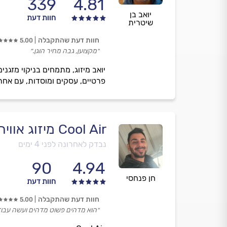
339
4.81
יואב בן
חוות דעת
שיטרית
חוות דעת שהתקבלה
5.00
״מקצוען, גבה מחיר הוגן.״
יואב מיזוג, מתמחים בניקוי מזגני
פרטיים, עסקים ומוסדות, עם אחרי
Cool Air מיזוג אוויר
נבדק לאחרונה לפני 4 ימים
90
4.94
חן פנחסי
חוות דעת
חוות דעת שהתקבלה
5.00
״הוא מדהים פשוט מדהים ועשה עבוד