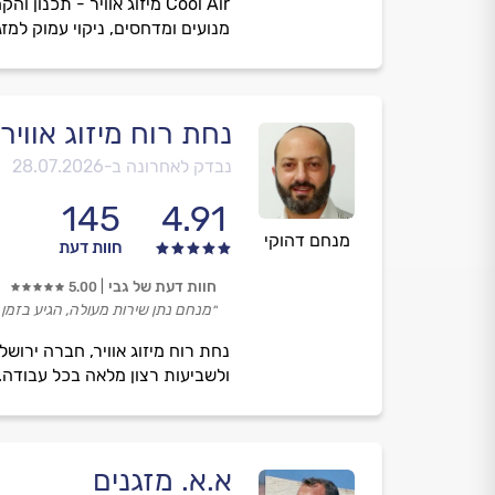
Cool Air מיזוג אוויר - 
מנועים ומדחסים, ניקוי עמוק למזגנ
נחת רוח מיזוג אוויר
נבדק לאחרונה ב-
28.07.2026
145
4.91
מנחם דהוקי
חוות דעת
חוות דעת של גבי
5.00
״מנחם נתן שירות מעולה, הגיע בזמן 
נחת רוח מיזוג אוויר, חברה ירוש
ולשביעות רצון מלאה בכל עבודה.
א.א. מזגנים