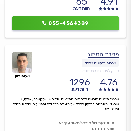
65
4.91
חוות דעת
055-4564389
פנינת המיזוג
נבדק לאחרונה לפני יומיים
שלומי דיין
1296
4.76
חוות דעת
טכנאי מזגנים מורשה לכל סוגי המזגנים: תדיראן, אלקטרה, אלקו, LG,
טורנדו. מתמחה בתיקון בלבד של מזגנים מרכזיים ומפוצלים. שירות מהיר
ואדיב. יחס...
חוות דעת של מיכאל מאור עקיבא
5.00