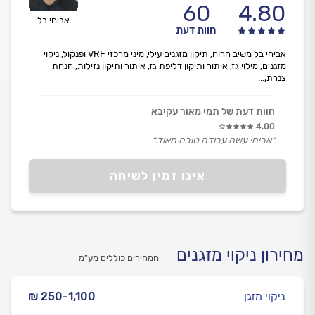
60
4.80
אביחי בל
חוות דעת
אביחי בל משיב הרוח, תיקון מזגנים עילי, מיני מרכזי VRF ופנקול, ניקוי
מזגנים, מילוי גז, איתור ותיקון דליפת גז, איתור ותיקון נזילות, הנחת
צנרת,...
חוות דעת של תמי מאור עקיבא
4.00
״אביחי עשה עבודה טובה מאוד.״
אינו זמין לשיחה
מחירון ניקוי מזגנים
המחירים כוללים מע”מ
ניקוי מזגן
₪ 250-1,100