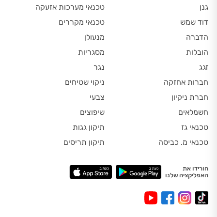
גנן
טכנאי מערכות אזעקה
דוד שמש
טכנאי מקררים
הדברה
מנעולן
הובלות
מסגריות
זגג
נגר
חברות אחזקה
ניקוי שטיחים
חברת ניקיון
צבעי
חשמלאים
שיפוצים
טכנאי גז
תיקון גגות
טכנאי מ. כביסה
תיקון תריסים
הורידו את
האפליקציה שלנו