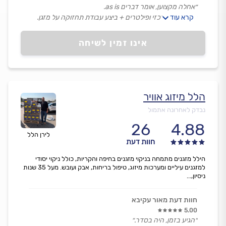
״אחלה מקצוען, אומר דברים as is.
קרא עוד
ניקה מזגן מרכזי ופילטרים + ביצע עבודת תחזוקה על מזגן.
באופן כללי אני מאוד מרוצה.״
אינו זמין לשיחה
הלל מיזוג אוויר
נבדק לאחרונה אתמול
26
4.88
לירן הלל
חוות דעת
הילל מזגנים מתמחה בניקוי מזגנים בחיפה והקריות, כולל ניקוי יסודי
למזגנים עיליים ומערכות מיזוג, טיפול בריחות, אבק ועובש. מעל 35 שנות
ניסיון,...
חוות דעת מאור עקיבא
5.00
״הגיע בזמן, היה בסדר.״