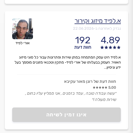
א.לפיד מיזוג וקירור
נבדק לאחרונה ב-
22.06.2026
192
4.89
אורי לפיד
חוות דעת
א.לפיד הינו עסק המתמחה במתן שירות ופתרונות עבור כל סוגי מיזוג
האוויר. העסק בבעלותו של אורי לפיד- מתקין וטכנאי מזגנים מוסמך בעל
ידע וניסיון...
חוות דעת של רונן מאור עקיבא
5.00
״עשה עבודה טובה , עמד בזמנים , אני ממליץ עליו בחום ,
שירות מעולה !״
אינו זמין לשיחה