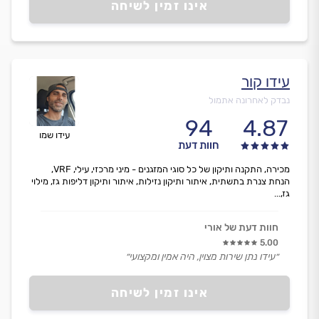
אינו זמין לשיחה
עידו קור
נבדק לאחרונה אתמול
94
4.87
עידו שמו
חוות דעת
מכירה, התקנה ותיקון של כל סוגי המזגנים - מיני מרכזי, עילי, VRF,
הנחת צנרת בתשתית, איתור ותיקון נזילות, איתור ותיקון דליפות גז, מילוי
גז,...
חוות דעת של אורי
5.00
״עידו נתן שירות מצוין, היה אמין ומקצועי״
אינו זמין לשיחה