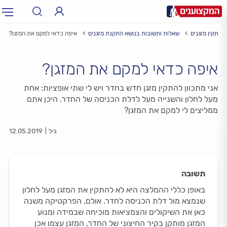
מתקין מזגנים
שאלות ותשובות בנושא התקנת מזגנים
איפה כדאי למקם את המזגן?
תחום:
תחום
איפה כדאי למקם את המזגן?
עיר:
תל אביב, חיפה…
עיר
אני מתכוון להתקין מזגן חדש בחדר ויש לי שתי אופציות: אחת
מעל לחלון והשנייה מעל לדלת הכניסה של החדר. היכן אתם
ממליצים לי למקם את המזגן?
גיל
12.05.2019
תשובה
באופן כללי ההמלצה היא לא להתקין את המזגן מעל לחלון
שנמצא מול דלת הכניסה לחדר. אולם, הפרקטיקה משנה
כאן את השיקולים והצמציאות מוכיחה שבמידה ומנוע
המזגן מותקן בקיר החיצוני של החדר, המזגן עצמו אכן