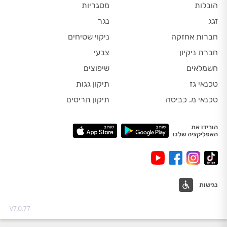
הובלות
מסגריות
זגג
נגר
חברות אחזקה
ניקוי שטיחים
חברת ניקיון
צבעי
חשמלאים
שיפוצים
טכנאי גז
תיקון גגות
טכנאי מ. כביסה
תיקון תריסים
הורידו את
האפליקציה שלנו
נגישות
V7.0.77