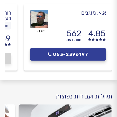
א.א. מזגנים
רותם 
בעמ
התקנו
562
4.85
אורן כהן
.89
חוות דעת
053-2396197
תקלות ועבודות נפוצות