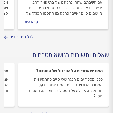
אם חשבתם שזוהי נחלתם של בתי פאר רחבי
אם את
ידיים, כדאי שתחשבו שוב. במטבחי בתים רבים
של רה
מיושמים כיום "איים" כחלק מן התכנון הכולל של
קצת י
הדירה או הבית, גם אם מדובר על 90 מ"ר ואפילו
נגר א
קרא עוד
פחות. כל התמונות בפנים...
שכדאי
לכל המדריכים
שאלות ותשובות בנושא מטבחים
האם יש אחריות על הפרזול של המטבח?
מהי 
לפני מספר ימים הנגר שלי סיים להתקין את
אני ר
המטבח החדש. קיבלתי ממנו אחריות על
המליצ
ההתקנה, אך לא על המסילות והצירים, האם זה
זה או
תקין?