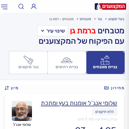
בעלי מקצוע
נגר
מטבחים
מטבחים - רמת גן
תחום:
אינסטלטור, חשמלאי…
תחום
מטבחים
ברמת גן
עם הפיקוח של המקצוענים
עיר:
תל אביב, חיפה…
עיר
בניית מטבחים
בניית רהיטים
נגר תיקונים
מחירון
מיון
שלומי אנג`ל אומנות בעץ ומתכת
נבדק לאחרונה לפני 3 ימים
שלומי אנג'ל