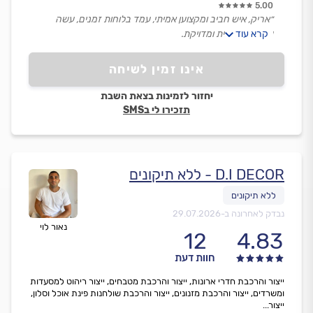
5.00
״אריק, איש חביב ומקצוען אמיתי, עמד בלוחות זמנים, עשה
קרא עוד
עבודה איכותית ומדויקת.
ממליץ בחום!״
אינו זמין לשיחה
יחזור לזמינות בצאת השבת
תזכירו לי בSMS
D.I DECOR - ללא תיקונים
נבדק לאחרונה ב-
29.07.2026
נאור לוי
12
4.83
חוות דעת
ייצור והרכבת חדרי ארונות, ייצור והרכבת מטבחים, ייצור ריהוט למסעדות
ומשרדים, ייצור והרכבת מזנונים, ייצור והרכבת שולחנות פינת אוכל וסלון,
ייצור...