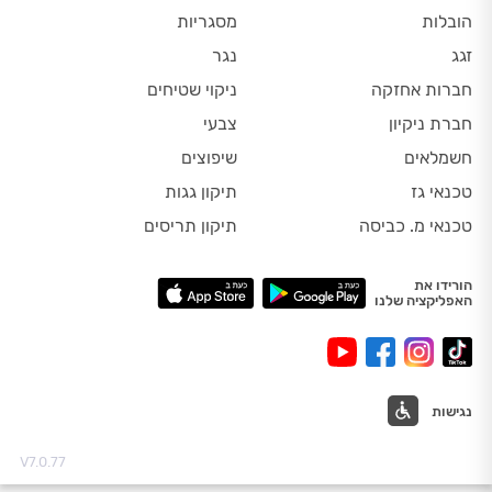
הובלות
מסגריות
זגג
נגר
חברות אחזקה
ניקוי שטיחים
חברת ניקיון
צבעי
חשמלאים
שיפוצים
טכנאי גז
תיקון גגות
טכנאי מ. כביסה
תיקון תריסים
הורידו את
האפליקציה שלנו
נגישות
V7.0.77