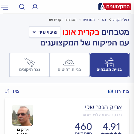
בעלי מקצוע
נגר
מטבחים
מטבחים - קרית אונו
תחום:
אינסטלטור, חשמלאי…
תחום
מטבחים
בקרית אונו
עם הפיקוח של המקצוענים
עיר:
תל אביב, חיפה…
עיר
בניית מטבחים
בניית רהיטים
נגר תיקונים
מחירון
מיון
אריק הנגר שלי
נבדק לאחרונה לפני שבוע
460
4.91
אריק בן
חוות דעת
אברהם