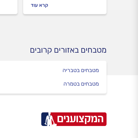
רבים מיושמים כיום "איים"
מטבח
קרא עוד
כחלק מן התכנון הכולל של
במטב
הדירה או הבית, גם אם מדובר
מקצו
על 90 מ"ר ואפילו פחות. כל
בניי
התמונות בפנים...
מטבחים באזורים קרובים
מטבחים בטבריה
מטבחים בטמרה