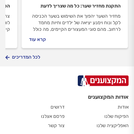
התקנת מחזיר שער: כל מה שצריך לדעת
הכל ע
מחזיר השער יהפוך את השימוש בשער הכניסה
צריכי
לקל ונוח וימנע יציאה של ילדים וחיות מחמד
לוודא
לרחוב. מהם סוגי המעצורים הקיימים, מה כולל
קיימי
תהליך ההתקנה ואיך תוכלו לשמור על המעצור
מחירי
קרא עוד
לאורך זמן? כל התשובות במדריך שלפניכם.
על פר
לכל המדריכים
אודות המקצוענים
אודות
דרושים
הפיקוח שלנו
פרסם אצלנו
האפליקציה שלנו
צור קשר