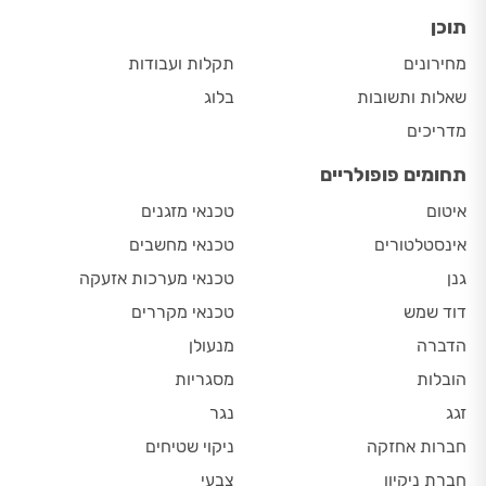
תוכן
מחירונים
תקלות ועבודות
שאלות ותשובות
בלוג
מדריכים
תחומים פופולריים
איטום
טכנאי מזגנים
אינסטלטורים
טכנאי מחשבים
גנן
טכנאי מערכות אזעקה
דוד שמש
טכנאי מקררים
הדברה
מנעולן
הובלות
מסגריות
זגג
נגר
חברות אחזקה
ניקוי שטיחים
חברת ניקיון
צבעי