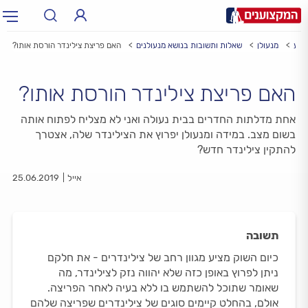
צוע
מנעולן
שאלות ותשובות בנושא מנעולנים
האם פריצת צילינדר הורסת אותו?
תחום:
תחום
האם פריצת צילינדר הורסת אותו?
עיר:
תל אביב, חיפה…
עיר
אחת מדלתות החדרים בבית נעולה ואני לא מצליח לפתוח אותה
בשום מצב. במידה ומנעולן יפרוץ את הצילינדר שלה, אצטרך
להתקין צילינדר חדש?
אייל
25.06.2019
תשובה
כיום השוק מציע מגוון רחב של צילינדרים - את חלקם
ניתן לפרוץ באופן כזה שלא יהווה נזק לצילינדר, מה
שאומר שתוכל להשתמש בו ללא בעיה לאחר הפריצה.
אולם, בהחלט קיימים סוגים של צילינדרים שפריצה שלהם