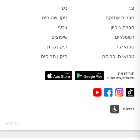
זגג
נגר
חברות אחזקה
ניקוי שטיחים
חברת ניקיון
צבעי
חשמלאים
שיפוצים
טכנאי גז
תיקון גגות
טכנאי מ. כביסה
תיקון תריסים
הורידו את
האפליקציה שלנו
נגישות
V7.0.77