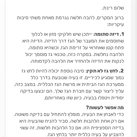
שלום רינת,
ברוב המקרים, להבה חלשה נגרמת מאחת משתי סיבות
עיקריות:
1. דיזה סתומה
: ייתכן שיש חלקיקי מזון או לכלוך
שחוסמים את המעבר של הגז דרך הדיזה. הדיזה היא
פתח קטן שאחראי על זרימת הגז, וכשהיא סתומה,
הלהבה נחלשת. במקרה כזה, טכנאי גז מוסמך יכול
לנקות את הדיזה ולהחזיר את הלהבה לקדמותה.
2. לחץ גז לא תקין
: סיבה נוספת יכולה להיות לחץ גז
נמוך שמגיע לכיריים. זו בעיה שנובעת בדרך כלל
ממערכת הגז הביתית או מרשת הגז הכללית. במצב כזה,
עליך ליצור קשר עם חברת הגז שלך. הם יבצעו בדיקה
יסודית ויטפלו בבעיה, כיוון שזו באחריותם.
מה אפשר לעשות?
כדי לאבחן את הבעיה, מומלץ להתחיל עם בדיקה פשוטה.
אם רק אחת הלהבות חלשה, סביר להניח שהבעיה היא
בדיזה הספציפית הזו. אם כל הלהבות חלשות, זה עשוי
להצביע על בעיה כללית יותר בלחץ הגז.