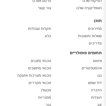
הפיקוח שלנו
פרסם אצלנו
האפליקציה שלנו
צור קשר
תוכן
מחירונים
תקלות ועבודות
שאלות ותשובות
בלוג
מדריכים
תחומים פופולריים
איטום
טכנאי מזגנים
אינסטלטורים
טכנאי מחשבים
גנן
טכנאי מערכות אזעקה
דוד שמש
טכנאי מקררים
הדברה
מנעולן
הובלות
מסגריות
זגג
נגר