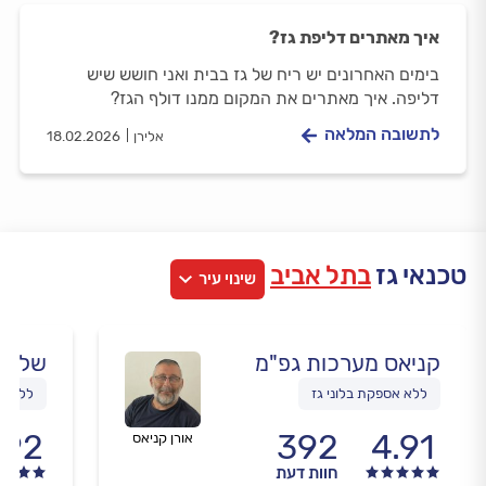
איך מאתרים דליפת גז?
בימים האחרונים יש ריח של גז בבית ואני חושש שיש
דליפה. איך מאתרים את המקום ממנו דולף הגז?
לתשובה המלאה
אלירן
18.02.2026
טכנאי גז
בתל אביב
שינוי עיר
קניאס מערכות גפ"מ
שלמה 
ללא אספקת בלוני גז
ללא אס
.92
392
4.91
אורן קניאס
חוות דעת