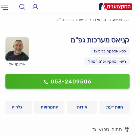
בעלי מקצוע
טכנאי גז
קניאס מערכות גפ"מ
תחום:
אינסטלטור, חשמלאי…
תחום
קניאס מערכות גפ"מ
עיר:
תל אביב, חיפה…
עיר
רישיון מתקין גפ"מ רמה 1
אורן קניאס
053-2409506
חוות דעת
אודות
התמחויות
גלריה
תחום: טכנאי גז