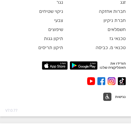
זגג
נגר
חברות אחזקה
ניקוי שטיחים
חברת ניקיון
צבעי
חשמלאים
שיפוצים
טכנאי גז
תיקון גגות
טכנאי מ. כביסה
תיקון תריסים
הורידו את
האפליקציה שלנו
נגישות
V7.0.77