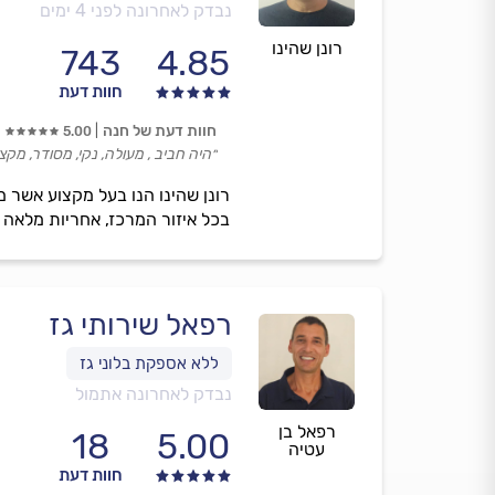
נבדק לאחרונה לפני 4 ימים
רונן שהינו
743
4.85
חוות דעת
חוות דעת של חנה
5.00
״היה חביב , מעולה, נקי, מסודר, מקצו
רונן שהינו הנו בעל מקצוע אשר 
בכל איזור המרכז, אחריות מלאה וד
רפאל שירותי גז
נבדק לאחרונה אתמול
רפאל בן
18
5.00
עטיה
חוות דעת