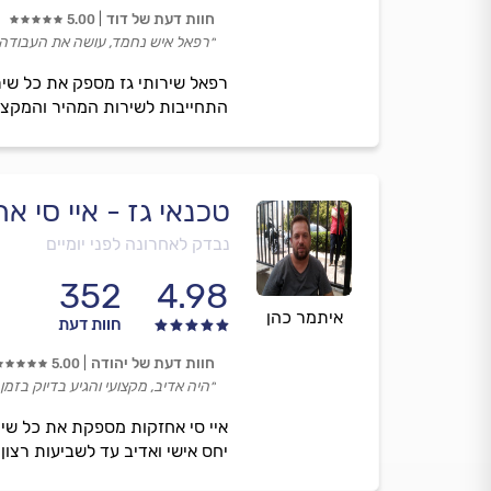
חוות דעת של דוד
5.00
״רפאל איש נחמד, עושה את העבודה בז
רפאל שירותי גז מספק את כל שירו
התחייבות לשירות המהיר והמקצוע
טכנאי גז - איי סי א
נבדק לאחרונה לפני יומיים
352
4.98
איתמר כהן
חוות דעת
חוות דעת של יהודה
5.00
״היה אדיב, מקצועי והגיע בדיוק בזמן.
איי סי אחזקות מספקת את כל שיר
יחס אישי ואדיב עד לשביעות רצון כ