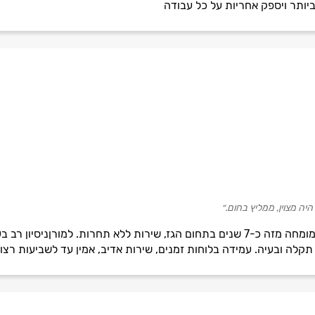
יותר ויספק אחריות על כל עבודה
 היה מצוין, ממליץ בחום.״
שינ-רם שרותי גז מוסמך רמה 1, מומחה מזה כ-7 שנים בתחום הגז, שירות ללא תחר
תקלה ובעיה. עמידה בלוחות זמנים, שירות אדיב, אמין עד לשביעות רצון 