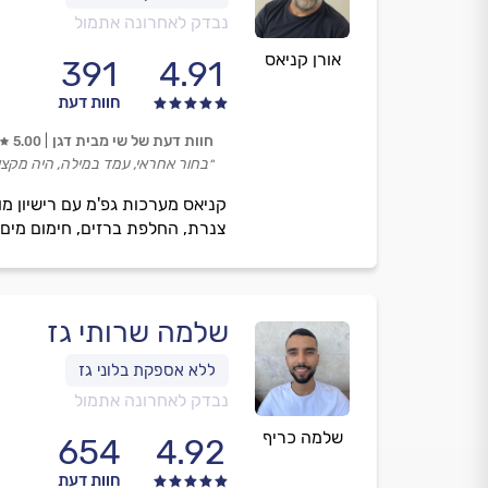
נבדק לאחרונה אתמול
אורן קניאס
391
4.91
חוות דעת
חוות דעת של שי מבית דגן
5.00
״בחור אחראי, עמד במילה, היה מקצוע
צנרת, החלפת ברזים, חימום מים בג
שלמה שרותי גז
נבדק לאחרונה אתמול
שלמה כריף
654
4.92
חוות דעת