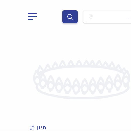
.
מיון