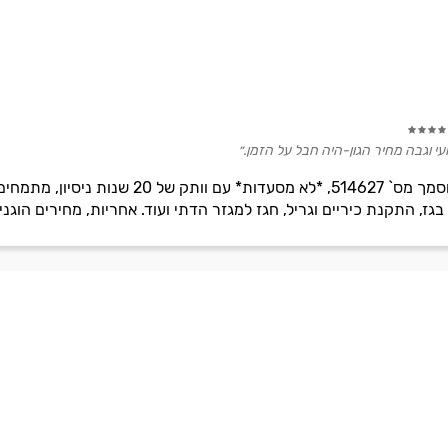
י וגבה מחיר הגון-היה חבל על הזמן.״
קניאס מערכות גפ'מ עם רישיון מוסמך מס` 627
ז, התקנת כיריים וגריל, חגז למגזר הדתי ועוד. אחריות, מחירים הוגני