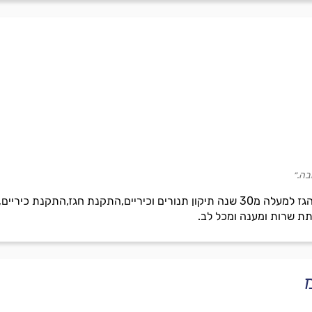
ה.״
שרות יהב וותר רק ונסיון בתחום הגז למעלה מ30 שנה תיקון תנורים וכיריים,התקנ
תת שרות ומענה ומכל לב.