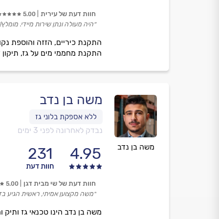
חוות דעת של עירית
5.00
״היה מעולה ונתן שירות מיידי. מומלץ!
התקנת כיריים, הזזה והוספת נקודו
התקנת מחממי מים על גז, תיקון ד
משה בן נדב
נבדק לאחרונה לפני 3 ימים
משה בן נדב
231
4.95
חוות דעת
חוות דעת של שי מבית דגן
5.00
״משה מקצוען אמיתי, ראשית הגיע בז