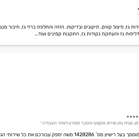
״
ת גז, פיצול קווים, תיקונים ובדיקות, הזזה והחלפת ברזי גז, חיבור מנ
ליפות גז והעתקת נקודות גז, התקנות קמינים ועוד...
מן, שנית נתן שירות מקצועי והסבר מפורט לאחר העבודה.״
משה בן נדב הינו טכנאי גז ותיק ומוסמך בעל רישיון מס` 1428286 