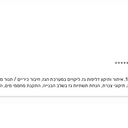
ביצוע כל עבודות הגז לפי תקן 158, איתור ותיקון דליפות גז, ליקויים במערכת הגז, חיבור כי
, תיקוני צנרת, הנחת תשתיות גז בשלב הבנייה, התקנת מחממי מים, הת