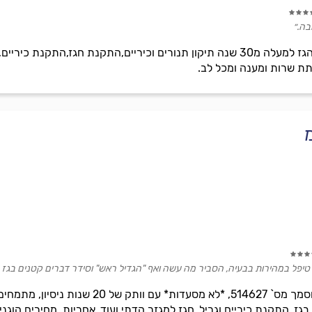
ה.״
שרות יהב וותר רק ונסיון בתחום הגז למעלה מ30 שנה תיקון תנורים וכיריים,התקנ
תת שרות ומענה ומכל לב.
 טיפל במהירות בבעיה, הסביר מה עשה ואף "הגדיל ראש" וסידר דברים קטנים בגז על ה
קניאס מערכות גפ'מ עם רישיון מוסמך מס` 627
ז, התקנת כיריים וגריל, חגז למגזר הדתי ועוד. אחריות, מחירים הוגני