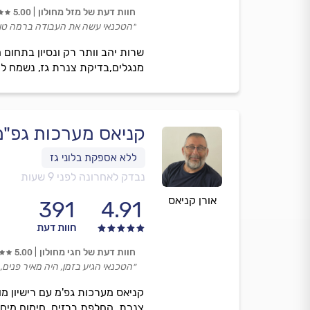
חוות דעת של מזל מחולון
5.00
״הטכנאי עשה את העבודה ברמה טוב
מנגלים,בדיקת צנרת גז, נשמח ל
קניאס מערכות גפ"מ
נבדק לאחרונה לפני 9 שעות
אורן קניאס
391
4.91
חוות דעת
חוות דעת של חגי מחולון
5.00
״הטכנאי הגיע בזמן, היה מאיר פנים,
צנרת, החלפת ברזים, חימום מים בג