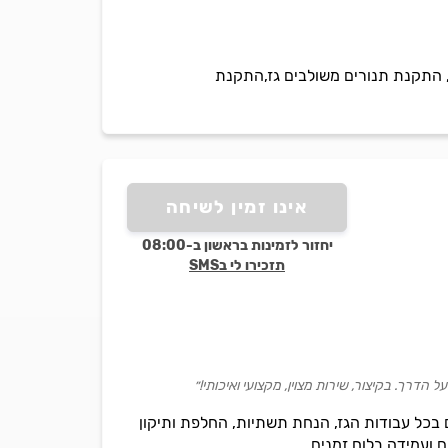
ת חגז,התקנת כיריים, התקנת תנורים משולבים גז,התקנת
אינו זמין לשיחה
יחזור לזמינות בראשון ב-08:00
תזכירו לי בSMS
דרך. בקיצור, שירות מצוין, מקצועי ואיכותי!״
514, *לא מסעדות* עם וותק של 20 שנות ניסיון, מתמחים בכל עבודות הגז, הנחת תשתיות, החלפת ותיקון
ם ועמידה בלוח זמנים.