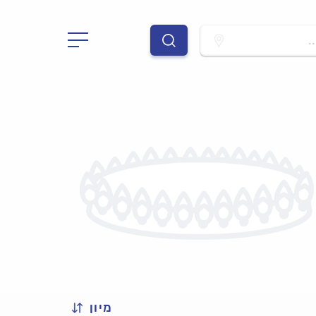
.
מיון