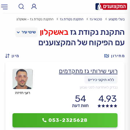
בעלי מקצוע
טכנאי גז
התקנת נקודת גז
התקנת נקודת גז - אשקלון
תחום:
אינסטלטור, חשמלאי…
תחום
התקנת נקודת גז
באשקלון
עם הפיקוח של המקצוענים
עיר:
תל אביב, חיפה…
עיר
מחירון
מיון
רועי שירותי גז מתקדמים
נבדק לאחרונה לפני שבוע
רועי חזיזה
54
4.93
חוות דעת
053-2325628