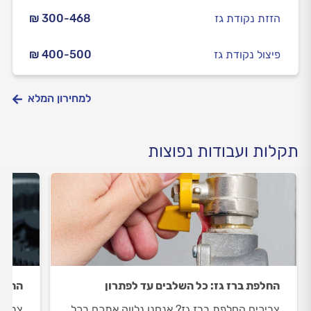
הזזת נקודת גז
₪ 300-468
פיצול נקודת גז
₪ 400-500
למחירון המלא
תקלות ועבודות נפוצות
החלפת ברז גז: כל השלבים עד לפתרון
התקנת
צריכים החלפת ברז גז? אנחנו נלווה אתכם בכל
צריכי