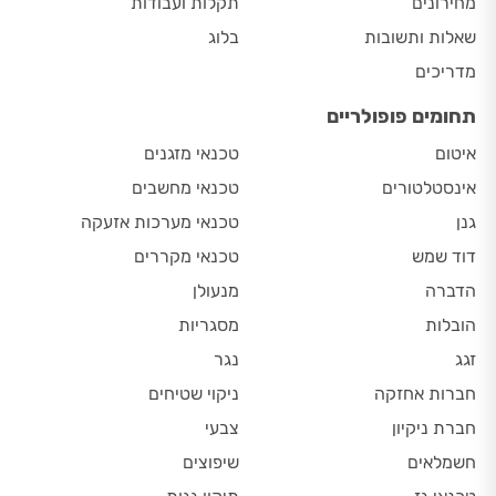
מחירונים
תקלות ועבודות
שאלות ותשובות
בלוג
מדריכים
תחומים פופולריים
איטום
טכנאי מזגנים
אינסטלטורים
טכנאי מחשבים
גנן
טכנאי מערכות אזעקה
דוד שמש
טכנאי מקררים
הדברה
מנעולן
הובלות
מסגריות
זגג
נגר
חברות אחזקה
ניקוי שטיחים
חברת ניקיון
צבעי
חשמלאים
שיפוצים