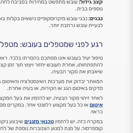
קצב גידול:
עובש מתפשט במהירות בסביבה לחה, ול
נוספים בבית.
נבגים:
נבגי עובש מיקרוסקופיים נישאים בקלות בא
לבעיית עובש נרחבת יותר.
רגע לפני שמטפלים בעובש: מטפלי
טיפול יעיל בעובש אינו מסתכם בהסרתו בלבד. רא
להתפתחותו, אחרת העובש יחזור ויצוץ תוך זמן קצר
שיאבחן את מקור הבעיה.
המאתר יבדוק את מערכות האינסטלציה והאיטום בב
סדקים באיטום הגג או הקירות, או בעיה אחרת.
לאחר זיהוי מקור הבעיה, יש להזמין את בעל המק
איטום
או כל בעל מקצוע רלוונטי אחר. במקרים מסוי
כראוי.
במקרה כזה, יש להזמין
טכנאי מזגנים
שיבצע ניקוי
קומפרסור, על מנת למנוע הצטברות נוספת של לחו