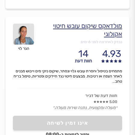
מולדאקס שיקום עובש חיטוי
אקולוגי
נבדק לאחרונה לפני 6 ימים
הגר לוי
14
4.93
חוות דעת
מתמחים בטיפול והסרת עובש גלוי ונסתר, שיקום נזקי מים וייבוש מבנים
לאחר הצפה או רטיבות. מבצעים חיטוי נגד חיידקים ופטריות, טיפול בריח
טחב...
חוות דעת של דביר
5.00
״מעולה ומקצועית, נתנה שירות מעולה.״
אינו זמין לשיחה
יחזור לזמינות ב-08:00