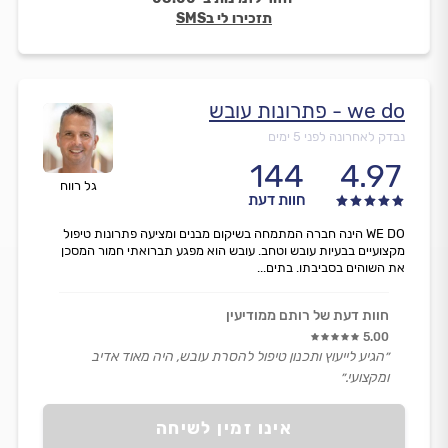
תזכירו לי בSMS
we do - פתרונות עובש
נבדק לאחרונה לפני 5 ימים
144
4.97
גל רווח
חוות דעת
WE DO הינה חברה המתמחה בשיקום מבנים ומציעה פתרונות טיפול
מקצועיים בבעיות עובש וטחב. עובש הוא מפגע תברואתי חמור המסכן
את השוהים בסביבתו. בתים...
חוות דעת של רותם ממודיעין
5.00
״הגיע לייעוץ ותכנון טיפול להסרת עובש, היה מאוד אדיב
ומקצועי.״
אינו זמין לשיחה