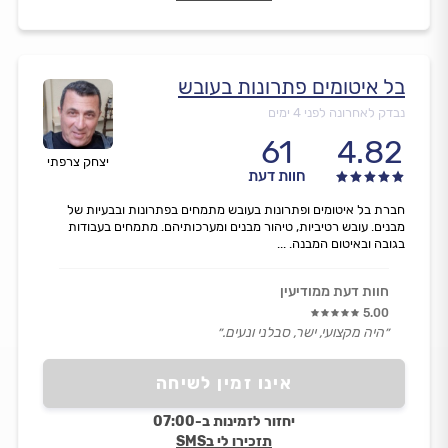
בל איטומים פתרונות בעובש
נבדק לאחרונה לפני 4 ימים
61
4.82
יצחק צרפתי
חוות דעת
חברת בל איטומים ופתרונות בעובש מתמחים בפתרונות ובבעיות של
מבנים. עובש רטיביות, טיהור מבנים ומערכותיהם. מתמחים בעבודות
בגובה ובאיטום המבנה. ...
חוות דעת ממודיעין
5.00
״היה מקצועי, ישר, סבלני ונעים.״
אינו זמין לשיחה
יחזור לזמינות ב-07:00
תזכירו לי בSMS