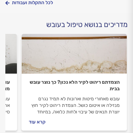
לכל התקלות ועבודות
מדריכים בנושא טיפול בעובש
הצמדתם ריהוט לקיר הלא נכון? כך נוצר עובש
עובש
בבית
מאחור
עובש מאחורי מיטות וארונות לא תמיד נגרם
עובש 
מנזילה או איטום כושל. הצמדת ריהוט לקיר חוץ
את בר
יוצרת תנאים של עיבוי ולחות כלואה, במיוחד
סימני
בחורף. כך זה קורה, ואיך מונעים.
למנוע
קרא עוד