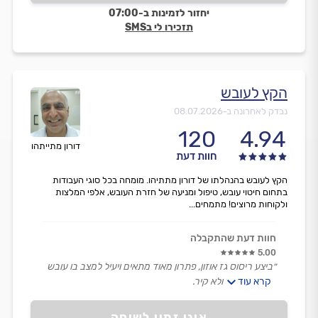
יחזור לזמינות ב-07:00
תזכירו לי בSMS
הקץ לעובש
נבדק לאחרונה ב-
08.07.2026
120
4.94
דורון מתייתהו
חוות דעת
הקץ לעובש בהנהלתו של דורון מתתיהו. מומחה בכל סוגי העבודות
בתחום חיטוי עובש, טיפול ומניעה של חזרת העובש, אלפי המלצות
ולקוחות מרוצים! מתמחים...
חוות דעת שהתקבלה
5.00
״ביצע ריסוס גז אוזון, פתרון מאוד מתאים ויעיל למצב בו עובש
קרא עוד
מגיע מהאוויר ולא קיר.
טיפול מהיר ואפקטיבי.״
אינו זמין לשיחה