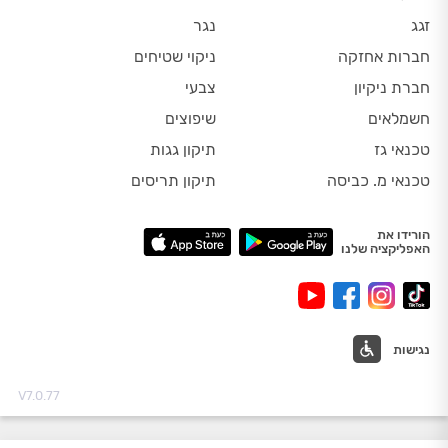
זגג
נגר
חברות אחזקה
ניקוי שטיחים
חברת ניקיון
צבעי
חשמלאים
שיפוצים
טכנאי גז
תיקון גגות
טכנאי מ. כביסה
תיקון תריסים
הורידו את
האפליקציה שלנו
נגישות
V7.0.77