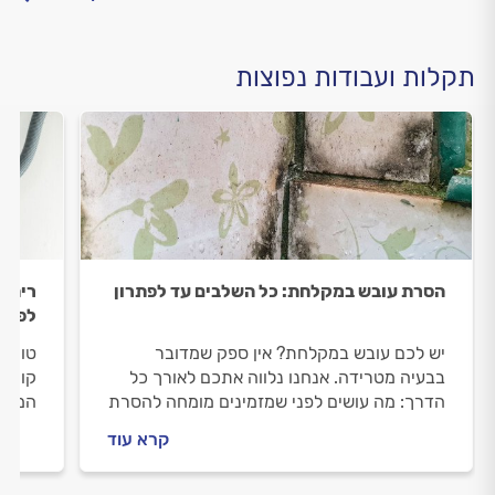
תקלות ועבודות נפוצות
הסרת עובש במקלחת: כל השלבים עד לפתרון
ריח ר
לפתרו
יש לכם עובש במקלחת? אין ספק שמדובר
טוחן 
בבעיה מטרידה. אנחנו נלווה אתכם לאורך כל
קורה 
הדרך: מה עושים לפני שמזמינים מומחה להסרת
המקצו
עובש, איך מתנהלים מולו וכמה זה יעלה לכם?
קרא עוד
כל התשובות לפניכם.