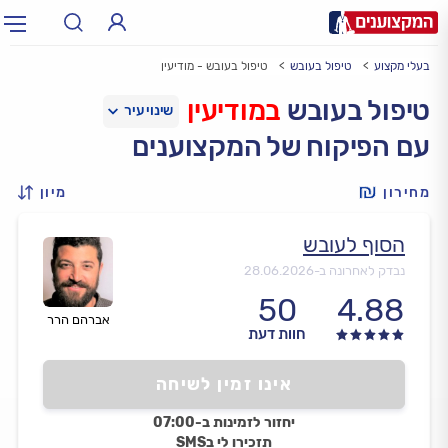
בעלי מקצוע
טיפול בעובש
טיפול בעובש - מודיעין
תחום:
אינסטלטור, חשמלאי…
תחום
טיפול בעובש
במודיעין
עם הפיקוח של המקצוענים
עיר:
תל אביב, חיפה…
עיר
מחירון
מיון
הסוף לעובש
נבדק לאחרונה ב-
28.06.2026
50
4.88
אברהם הרר
חוות דעת
אינו זמין לשיחה
יחזור לזמינות ב-07:00
תזכירו לי בSMS