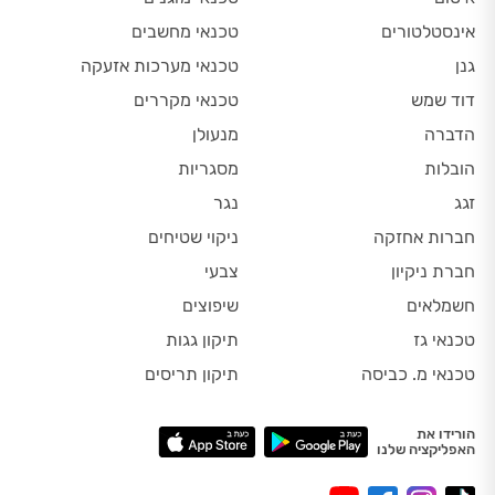
אינסטלטורים
טכנאי מחשבים
גנן
טכנאי מערכות אזעקה
דוד שמש
טכנאי מקררים
הדברה
מנעולן
הובלות
מסגריות
זגג
נגר
חברות אחזקה
ניקוי שטיחים
חברת ניקיון
צבעי
חשמלאים
שיפוצים
טכנאי גז
תיקון גגות
טכנאי מ. כביסה
תיקון תריסים
הורידו את
האפליקציה שלנו