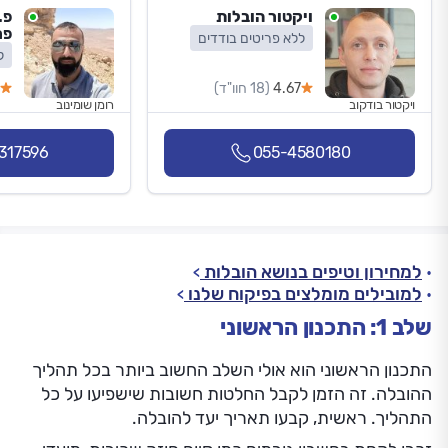
ויקטור הובלות
פ.
פר
ללא פריטים בודדים
ל
4.67
(18 חוו"ד)
ויקטור בודקוב
רומן שומינוב
317596
055-4580180
למחירון וטיפים בנושא הובלות
למובילים מומלצים בפיקוח שלנו
שלב 1: התכנון הראשוני
התכנון הראשוני הוא אולי השלב החשוב ביותר בכל תהליך
ההובלה. זה הזמן לקבל החלטות חשובות שישפיעו על כל
התהליך. ראשית, קבעו תאריך יעד להובלה.