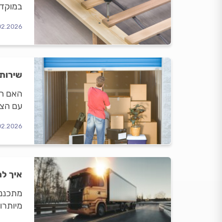
במוקדם
את העב
02.2026
שירותי
האם חב
עם הצי
02.2026
איך לת
מיותרו