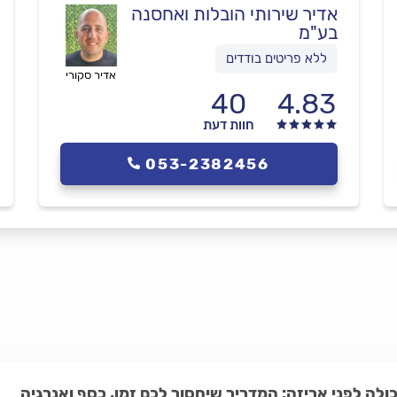
אדיר שירותי הובלות ואחסנה
בע"מ
ללא פריטים בודדים
אדיר סקורי
40
4.83
חוות דעת
053-2382456
כולה לפני אריזה: המדריך שיחסוך לכם זמן, כסף ואנרגיה