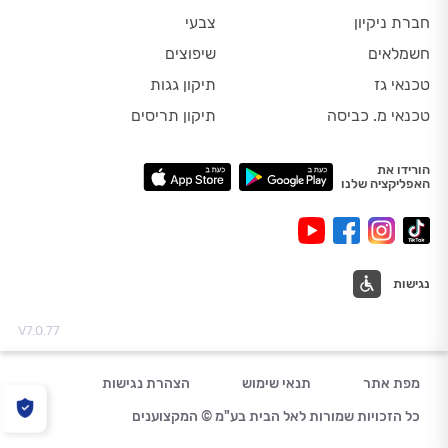
חברת ניקיון
צבעי
חשמלאים
שיפוצים
טכנאי גז
תיקון גגות
טכנאי מ. כביסה
תיקון תריסים
הורידו את
האפליקציה שלנו
נגישות
V7.0.77
מפת אתר
תנאי שימוש
הצהרת נגישות
כל הזכויות שמורות לאל הבית בע"מ © המקצוענים