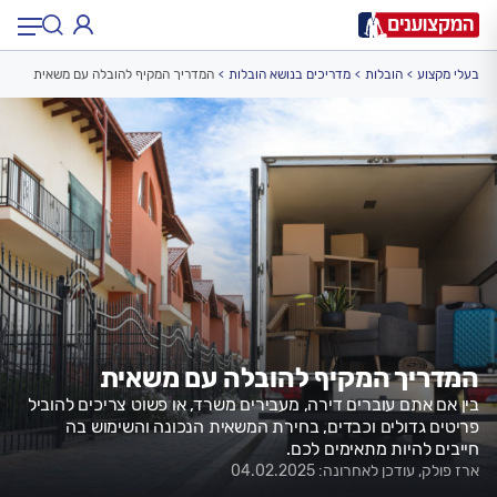
בעלי מקצוע
הובלות
מדריכים בנושא הובלות
המדריך המקיף להובלה עם משאית
תחום:
תחום
עיר:
תל אביב, חיפה…
עיר
המדריך המקיף להובלה עם משאית
בין אם אתם עוברים דירה, מעבירים משרד, או פשוט צריכים להוביל
פריטים גדולים וכבדים, בחירת המשאית הנכונה והשימוש בה
חייבים להיות מתאימים לכם.
ארז פולק, עודכן לאחרונה: 04.02.2025