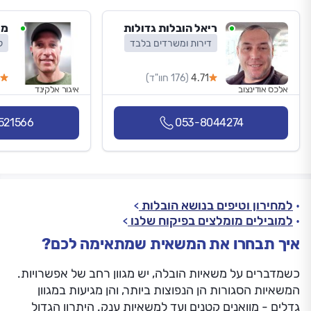
ריאל הובלות גדולות
מר
דירות ומשרדים בלבד
ל
4.71
(176 חוו"ד)
אלכס אודינצוב
איגור אלקינד
521566
053-8044274
למחירון וטיפים בנושא הובלות
למובילים מומלצים בפיקוח שלנו
איך תבחרו את המשאית שמתאימה לכם?
כשמדברים על משאיות הובלה, יש מגוון רחב של אפשרויות.
המשאיות הסגורות הן הנפוצות ביותר, והן מגיעות במגוון
גדלים - מוואנים קטנים ועד למשאיות ענק. היתרון הגדול