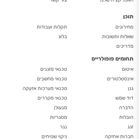
תוכן
מחירונים
תקלות ועבודות
שאלות ותשובות
בלוג
מדריכים
תחומים פופולריים
איטום
טכנאי מזגנים
אינסטלטורים
טכנאי מחשבים
גנן
טכנאי מערכות אזעקה
דוד שמש
טכנאי מקררים
הדברה
מנעולן
הובלות
מסגריות
זגג
נגר
חברות אחזקה
ניקוי שטיחים