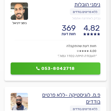
נימני הובלות
נבדק לאחרונה אתמול
נימני דניאל
369
4.82
חוות דעת
חוות דעת שהתקבלה
4.00
״העבודה הייתה בסדר גמור.״
053-8042718
פ.מ. לוגיסטיקה -ללא פרטים
בודדים