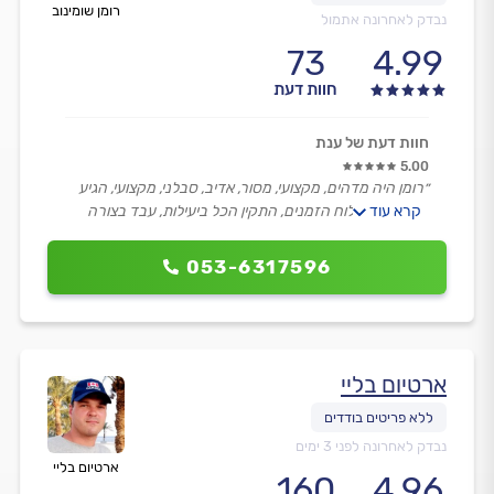
רומן שומינוב
נבדק לאחרונה אתמול
73
4.99
חוות דעת
חוות דעת של ענת
5.00
״רומן היה מדהים, מקצועי, מסור, אדיב, סבלני, מקצועי, הגיע
קרא עוד
בזמן, עמד בלוח הזמנים, התקין הכל ביעילות, עבד בצורה
נקייה, מסודרת, פינה הכל, התייעץ, שאל הכל, הראה כל דבר,
אם אני מרוצה, הגיע עם עוד מישהו, שניהם אדיבים, סבלניים.
053-6317596
הגון גם במחיר. סיפק את הקרטונים במהירות.״
ארטיום בליי
נבדק לאחרונה לפני 3 ימים
ארטיום בליי
160
4.96