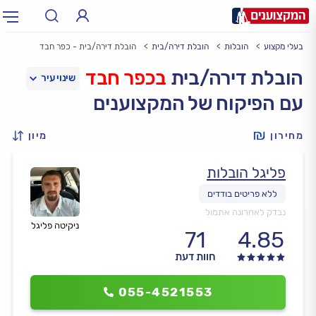
בעלי מקצוע
הובלות
הובלת דירה/בית
הובלת דירה/בית - כפר חבד
תחום:
אינסטלטור, חשמלאי…
תחום
הובלת דירה/בית
בכפר חבד
עם הפיקוח של המקצוענים
עיר:
תל אביב, חיפה…
עיר
מחירון
מיון
פליגל הובלות
נבדק לאחרונה אתמול
ניקיטה פליגל
71
4.85
חוות דעת
055-4521553