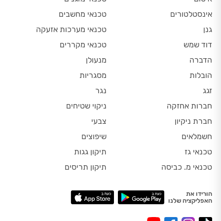
אינסטלטורים
טכנאי מחשבים
גנן
טכנאי מערכות אזעקה
דוד שמש
טכנאי מקררים
הדברה
מנעולן
הובלות
מסגריות
זגג
נגר
חברות אחזקה
ניקוי שטיחים
חברת ניקיון
צבעי
חשמלאים
שיפוצים
טכנאי גז
תיקון גגות
טכנאי מ. כביסה
תיקון תריסים
הורידו את
האפליקציה שלנו