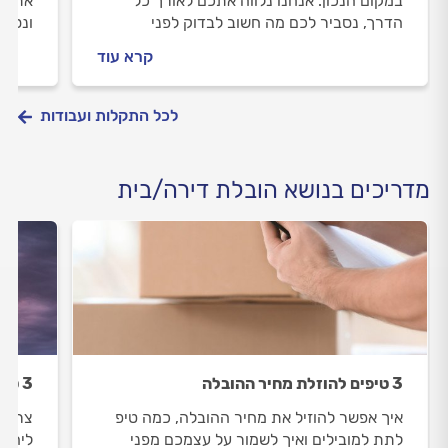
במקום הנכון. אנחנו נלווה אתכם לאורך כל
אתם נ
הדרך, נסביר לכם מה חשוב לבדוק לפני
ונסבי
שמזמינים מוביל, איך מומלץ להתנהל מולו וכמה
אחסון
קרא עוד
תעלה לכם ההובלה.
תעלה 
לכל התקלות ועבודות
מדריכים בנושא הובלת דירה/בית
3 טיפים להוזלת מחיר ההובלה
3 טיפים להובלה בחורף
איך אפשר להוזיל את מחיר ההובלה, כמה טיפ
צריכי
לתת למובילים ואיך לשמור על עצמכם מפני
ליהנו